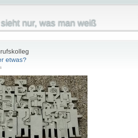
sieht nur, was man weiß
rufskolleg
er etwas?
ti