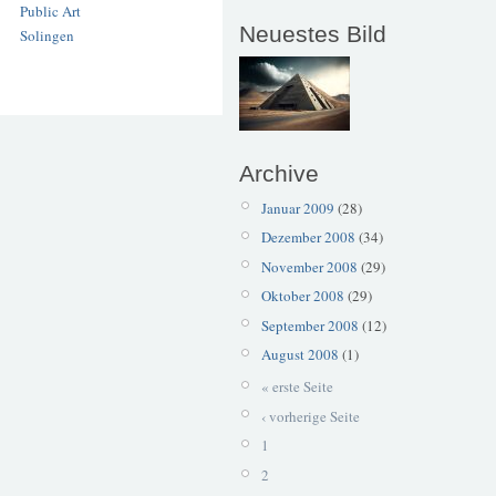
Public Art
Neuestes Bild
Solingen
Archive
Januar 2009
(28)
Dezember 2008
(34)
November 2008
(29)
Oktober 2008
(29)
September 2008
(12)
August 2008
(1)
« erste Seite
‹ vorherige Seite
1
2