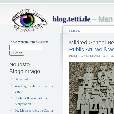
blog.tetti.de
– Man 
Startseite
Diese Website durchsuchen:
Mildred-Scheel-Be
Public Art, weiß w
Freitag, 10. Februar 2012 - 0:43 – tet
Neueste
Blogeinträge
Blog-Ende?
Was lange währt, wird endlich
gut.
Strohner Brücke auf der
Zielgeraden
Die Messerbrücke zu Strohn