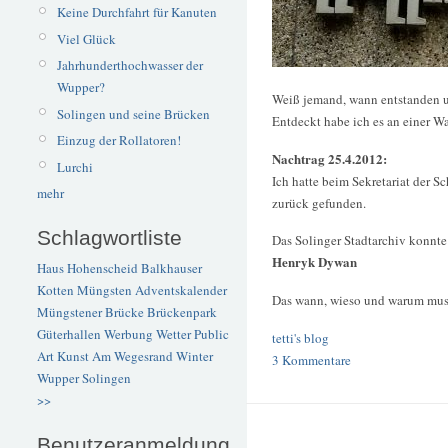
Keine Durchfahrt für Kanuten
Viel Glück
Jahrhunderthochwasser der
Wupper?
Weiß jemand, wann entstanden un
Solingen und seine Brücken
Entdeckt habe ich es an einer W
Einzug der Rollatoren!
Nachtrag 25.4.2012:
Lurchi
Ich hatte beim Sekretariat der S
mehr
zurück gefunden.
Schlagwortliste
Das Solinger Stadtarchiv konnte
Henryk Dywan
Haus Hohenscheid
Balkhauser
Kotten
Müngsten
Adventskalender
Das wann, wieso und warum muss
Müngstener Brücke
Brückenpark
Güterhallen
Werbung
Wetter
Public
tetti's blog
Art
Kunst
Am Wegesrand
Winter
3 Kommentare
Wupper
Solingen
>>
Benutzeranmeldung