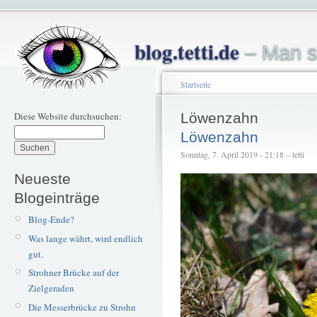
blog.tetti.de
– Man s
Startseite
Diese Website durchsuchen:
Löwenzahn
Löwenzahn
Sonntag, 7. April 2019 - 21:18 – tetti
Neueste
Blogeinträge
Blog-Ende?
Was lange währt, wird endlich
gut.
Strohner Brücke auf der
Zielgeraden
Die Messerbrücke zu Strohn