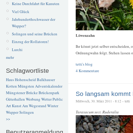
Keine Durchfahrt für Kanuten
Viel Glück
Jahrhunderthochwasser der
Wupper?
Solingen und seine Brücken
Löwenzahn
Einzug der Rollatoren!
Ihr könnt jetzt selber entscheiden, 
Lurchi
Ordnungwahn folgt. Stehen lassen ode
mehr
tetti's blog
Schlagwortliste
4 Kommentare
Haus Hohenscheid
Balkhauser
Kotten
Müngsten
Adventskalender
Müngstener Brücke
Brückenpark
So langsam kommt F
Güterhallen
Werbung
Wetter
Public
Mittwoch, 30. März 2011 - 8:12 – tetti
Art
Kunst
Am Wegesrand
Winter
Taraxacum sect. Ruderalia
Wupper
Solingen
>>
Benutzeranmeldung