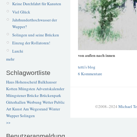
Keine Durchfahrt für Kanuten
Viel Glück
Jahrhunderthochwasser der
Wupper?
Solingen und seine Brücken
Einzug der Rollatoren!
Lurchi
von außen nach innen
mehr
tetti's blog
Schlagwortliste
6 Kommentare
Haus Hohenscheid
Balkhauser
Kotten
Müngsten
Adventskalender
Müngstener Brücke
Brückenpark
Güterhallen
Werbung
Wetter
Public
©2008–2024
Michael Te
Art
Kunst
Am Wegesrand
Winter
Wupper
Solingen
>>
Benutzeranmeldung