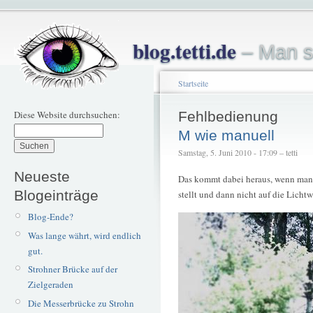
blog.tetti.de
– Man s
Startseite
Diese Website durchsuchen:
Fehlbedienung
M wie manuell
Samstag, 5. Juni 2010 - 17:09 – tetti
Neueste
Das kommt dabei heraus, wenn man 
Blogeinträge
stellt und dann nicht auf die Licht
Blog-Ende?
Was lange währt, wird endlich
gut.
Strohner Brücke auf der
Zielgeraden
Die Messerbrücke zu Strohn