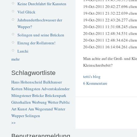
Keine Durchfahrt für Kanuten
19-Oct-2011 20:42:27.696 clien
Viel Glück
19-Oct-2011 21:32:22.039 clie
Jahrhunderthochwasser der
19-Oct-2011 22:43:26.277 clie
Wupper?
20-Oct-2011 11:31:08.245 clie
20-Oct-2011 12:48:34.531 clie
Solingen und seine Brücken
20-Oct-2011 12:48:34.624 clie
Einzug der Rollatoren!
20-Oct-2011 16:14:04.261 clie
Lurchi
Man achte auf die Groß- und K
mehr
Kleinschreibebit?
Schlagwortliste
tetti's blog
Haus Hohenscheid
Balkhauser
6 Kommentare
Kotten
Müngsten
Adventskalender
Müngstener Brücke
Brückenpark
Güterhallen
Werbung
Wetter
Public
Art
Kunst
Am Wegesrand
Winter
Wupper
Solingen
>>
Benutzeranmeldung