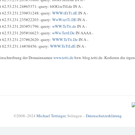
t 62.53.231.24#65371: query: blOG.teTtI.de IN A -
nt 62.53.231.239#31248: query:
WWW.tEtTi.dE
IN A -
nt 62.53.231.235#22203: query:
WwW.tetTi.DE
IN A -
nt 62.53.231.203#51796: query:
wWW.TeTti.de
IN A -
nt 62.53.231.205#16623: query:
wWw.TettI.De
IN AAAA -
nt 62.53.231.237#62620: query:
WWW.TeTti.De
IN A -
nt 62.53.231.14#38456: query:
WWW.TeTtI.dE
IN A -
leinschreibung der Domainnamen
www.tetti.de
bzw. blog.tetti.de. Kodieren die irge
©2008–2024
Michael Tettinger
, Solingen –
Datenschutzerklärung