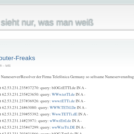
sieht nur, was man weiß
puter-Freaks
 – tetti
r Nameserver/Resolver der Firma Telefónica Germany so seltsame Nameserveranfrag
t 62.53.231.235#37270: query: blOG.tETTI.de IN A -
nt 62.53.231.235#23650: query:
WWw.tetTI.de
IN A -
nt 62.53.231.237#36926: query:
www.tETTi.de
IN A -
nt 62.53.231.24#63080: query:
WWW.TETtI.De
IN A -
nt 62.53.231.239#55392: query:
Www.TETTi.dE
IN A -
nt 62.53.231.14#23971: query:
wWw.tEttI.de
IN A -
nt 62.53.231.235#47299: query:
wwW.teTti.DE
IN A -
t 62.53.231.203#31866: query: blOG.TettI.de IN A -