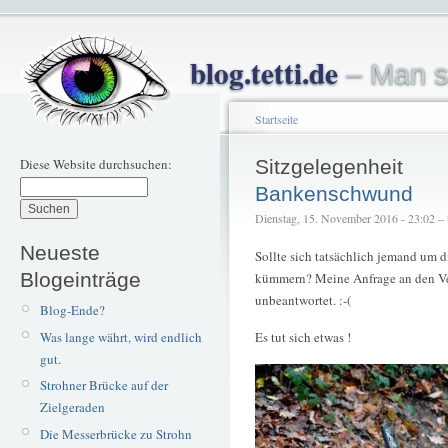
blog.tetti.de
– Man s
Startseite
Diese Website durchsuchen:
Sitzgelegenheit
Bankenschwund
Dienstag, 15. November 2016 - 23:02 – t
Neueste
Sollte sich tatsächlich jemand um 
Blogeinträge
kümmern? Meine Anfrage an den Vert
unbeantwortet. :-(
Blog-Ende?
Was lange währt, wird endlich
Es tut sich etwas !
gut.
Strohner Brücke auf der
Zielgeraden
Die Messerbrücke zu Strohn