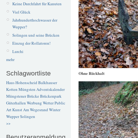
Keine Durchfahrt für Kanuten
Viel Glück
Jahrhunderthochwasser der
Wupper?
Solingen und seine Brücken
Einzug der Rollatoren!
Lurchi
mehr
Schlagwortliste
Ohne Rückhalt
Haus Hohenscheid
Balkhauser
Kotten
Müngsten
Adventskalender
Müngstener Brücke
Brückenpark
Güterhallen
Werbung
Wetter
Public
Art
Kunst
Am Wegesrand
Winter
Wupper
Solingen
>>
Benutzeranmeldung