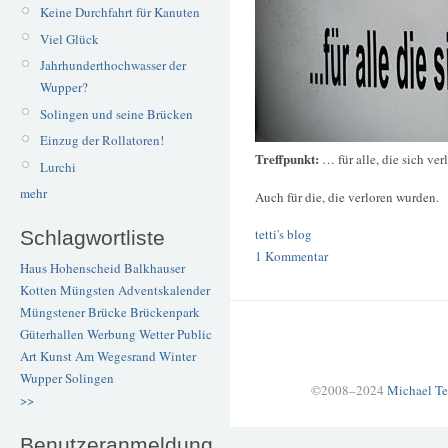
Keine Durchfahrt für Kanuten
Viel Glück
Jahrhunderthochwasser der
Wupper?
Solingen und seine Brücken
Einzug der Rollatoren!
Treffpunkt:
… für alle, die sich ver
Lurchi
mehr
Auch für die, die verloren wurden.
tetti's blog
Schlagwortliste
1 Kommentar
Haus Hohenscheid
Balkhauser
Kotten
Müngsten
Adventskalender
Müngstener Brücke
Brückenpark
Güterhallen
Werbung
Wetter
Public
Art
Kunst
Am Wegesrand
Winter
Wupper
Solingen
©2008–2024
Michael Te
>>
Benutzeranmeldung