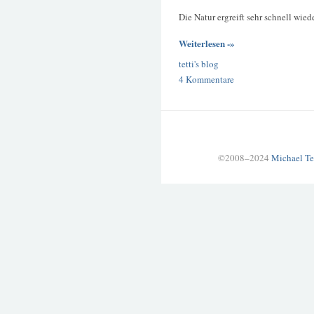
Die Natur ergreift sehr schnell wie
Weiterlesen -»
tetti's blog
4 Kommentare
©2008–2024
Michael Te