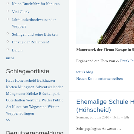
Keine Durchfahrt für Kanuten
Viel Glück
Jahrhunderthochwasser der
Wupper?
Solingen und seine Brücken
Einzug der Rollatoren!
Mauerwerk der Firma Rasspe in S
Lurchi
mehr
Ergänzend ein Foto von ->
Frank P
Schlagwortliste
tetti's blog
Neuen Kommentar schreiben
Haus Hohenscheid
Balkhauser
Kotten
Müngsten
Adventskalender
Müngstener Brücke
Brückenpark
Güterhallen
Werbung
Wetter
Public
Ehemalige Schule 
Art
Kunst
Am Wegesrand
Winter
(Höhscheid)
Wupper
Solingen
Sonntag, 20. Juni 2010 - 16:35 – tetti
>>
Sehr gepflegtes Anwesen …
Benutzeranmeldung