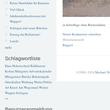
Keine Durchfahrt für Kanuten
Viel Glück
Jahrhunderthochwasser der
Wupper?
in Schieflage ohne Rückenlehne
Solingen und seine Brücken
Neuen Kommentar schreiben
Einzug der Rollatoren!
Miniaturansicht
Lurchi
Biggest
mehr
Schlagwortliste
Haus Hohenscheid
Balkhauser
Kotten
Müngsten
Adventskalender
©2008–2024
Michael Te
Müngstener Brücke
Brückenpark
Güterhallen
Werbung
Wetter
Public
Art
Kunst
Am Wegesrand
Winter
Wupper
Solingen
>>
Benutzeranmeldung