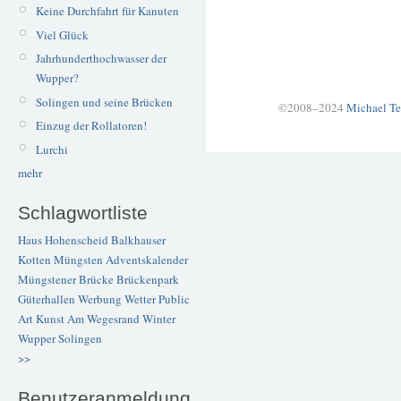
Keine Durchfahrt für Kanuten
Viel Glück
Jahrhunderthochwasser der
Wupper?
Solingen und seine Brücken
©2008–2024
Michael Te
Einzug der Rollatoren!
Lurchi
mehr
Schlagwortliste
Haus Hohenscheid
Balkhauser
Kotten
Müngsten
Adventskalender
Müngstener Brücke
Brückenpark
Güterhallen
Werbung
Wetter
Public
Art
Kunst
Am Wegesrand
Winter
Wupper
Solingen
>>
Benutzeranmeldung