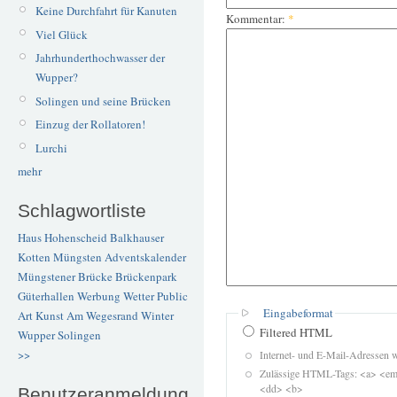
Keine Durchfahrt für Kanuten
Kommentar:
*
Viel Glück
Jahrhunderthochwasser der
Wupper?
Solingen und seine Brücken
Einzug der Rollatoren!
Lurchi
mehr
Schlagwortliste
Haus Hohenscheid
Balkhauser
Kotten
Müngsten
Adventskalender
Müngstener Brücke
Brückenpark
Güterhallen
Werbung
Wetter
Public
Eingabeformat
Art
Kunst
Am Wegesrand
Winter
Filtered HTML
Wupper
Solingen
>>
Internet- und E-Mail-Adressen 
Zulässige HTML-Tags: <a> <em>
<dd> <b>
Benutzeranmeldung