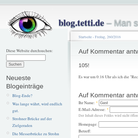
blog.tetti.de
– Man s
Startseite
›
Freitag, 260/2016
Diese Website durchsuchen:
Auf Kommentar ant
105!
Es war um 0:16 Uhr als ich die "Rec
Neueste
Blogeinträge
Auf Kommentar ant
Blog-Ende?
Ihr Name:
*
Was lange währt, wird endlich
E-Mail-Adresse:
*
gut.
Der Inhalt dieses Feldes wird nicht öffen
Strohner Brücke auf der
Homepage:
Zielgeraden
Betreff:
Die Messerbrücke zu Strohn