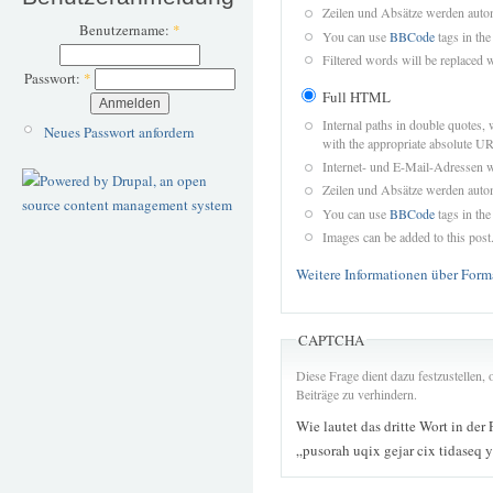
Zeilen und Absätze werden autom
Benutzername:
*
You can use
BBCode
tags in the
Filtered words will be replaced w
Passwort:
*
Full HTML
Internal paths in double quotes, 
Neues Passwort anfordern
with the appropriate absolute URL
Internet- und E-Mail-Adressen 
Zeilen und Absätze werden autom
You can use
BBCode
tags in the
Images can be added to this post
Weitere Informationen über Form
CAPTCHA
Diese Frage dient dazu festzustellen
Beiträge zu verhindern.
Wie lautet das dritte Wort in der
„pusorah uqix gejar cix tidaseq 