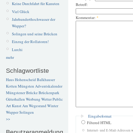
Keine Durchfahrt für Kanuten
Betreff:
Viel Glück
Kommentar:
*
Jahrhunderthochwasser der
Wupper?
Solingen und seine Brücken
Einzug der Rollatoren!
Lurchi
mehr
Schlagwortliste
Haus Hohenscheid
Balkhauser
Kotten
Müngsten
Adventskalender
Müngstener Brücke
Brückenpark
Güterhallen
Werbung
Wetter
Public
Art
Kunst
Am Wegesrand
Winter
Wupper
Solingen
Eingabeformat
>>
Filtered HTML
Internet- und E-Mail-Adressen 
Benutzeranmeldung