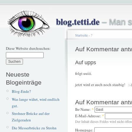
blog.tetti.de
– Man s
Startseite
›
?
Diese Website durchsuchen:
Auf Kommentar ant
Auf upps
folgt uuiii.
Neueste
Blogeinträge
jetzt wird er auch noch staubig! :-)
Blog-Ende?
Was lange währt, wird endlich
Auf Kommentar ant
gut.
Ihr Name:
*
Strohner Brücke auf der
E-Mail-Adresse:
*
Zielgeraden
Der Inhalt dieses Feldes wird nicht öffen
Die Messerbrücke zu Strohn
Homepage: