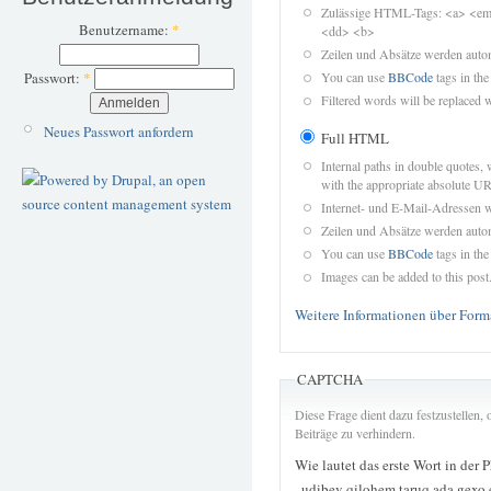
Zulässige HTML-Tags: <a> <em>
Benutzername:
*
<dd> <b>
Zeilen und Absätze werden autom
You can use
BBCode
tags in the
Passwort:
*
Filtered words will be replaced w
Neues Passwort anfordern
Full HTML
Internal paths in double quotes, 
with the appropriate absolute URL
Internet- und E-Mail-Adressen 
Zeilen und Absätze werden autom
You can use
BBCode
tags in the
Images can be added to this post
Weitere Informationen über Form
CAPTCHA
Diese Frage dient dazu festzustellen
Beiträge zu verhindern.
Wie lautet das erste Wort in der 
„udibev qilohem taruq ada gexo 