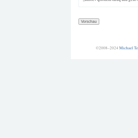
©2008–2024
Michael Te