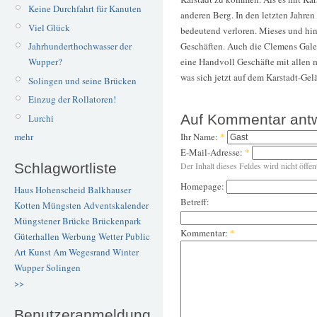
Keine Durchfahrt für Kanuten
anderen Berg. In den letzten Jahren
Viel Glück
bedeutend verloren. Mieses und hin
Geschäften. Auch die Clemens Galer
Jahrhunderthochwasser der
eine Handvoll Geschäfte mit allen 
Wupper?
was sich jetzt auf dem Karstadt-Gel
Solingen und seine Brücken
Einzug der Rollatoren!
Auf Kommentar ant
Lurchi
Ihr Name:
*
mehr
E-Mail-Adresse:
*
Schlagwortliste
Der Inhalt dieses Feldes wird nicht öffen
Homepage:
Haus Hohenscheid
Balkhauser
Betreff:
Kotten
Müngsten
Adventskalender
Müngstener Brücke
Brückenpark
Kommentar:
*
Güterhallen
Werbung
Wetter
Public
Art
Kunst
Am Wegesrand
Winter
Wupper
Solingen
>>
Benutzeranmeldung