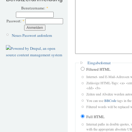
Benutzername:
*
Passwort:
*
Neues Passwort anfordern
Eingabeformat
Filtered HTML
Internet- und E-Mail-Adressen 
Zulässige HTML-Tags: <a> <em>
<dd> <b>
Zeilen und Absätze werden autom
You can use
BBCode
tags in the
Filtered words will be replaced w
Full HTML
Internal paths in double quotes, 
with the appropriate absolute URL