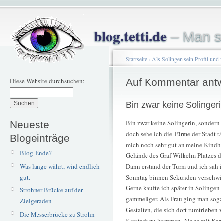
blog.tetti.de
– Man s
Startseite
›
Als Solingen sein Profil und v
Diese Website durchsuchen:
Auf Kommentar ant
Bin zwar keine Solingeri
Bin zwar keine Solingerin, sonder
Neueste
doch sehe ich die Türme der Stadt t
Blogeinträge
mich noch sehr gut an meine Kindhei
Blog-Ende?
Gelände des Graf Wilhelm Platzes 
Was lange währt, wird endlich
Dann erstand der Turm und ich sah 
gut.
Sonntag binnen Sekunden verschwind
Gerne kaufte ich später in Solinge
Strohner Brücke auf der
gammeliger. Als Frau ging man sog
Zielgeraden
Gestalten, die sich dort rumtrieben 
Die Messerbrücke zu Strohn
Karstadt zu kommen. Als es mit Kars