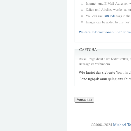
Internet- und E-Mail-Adressen 
Zeilen und Absätze werden autom
You can use
BBCode
tags in the
Images can be added to this post
Weitere Informationen über Form
CAPTCHA
Diese Frage dient dazu festzustellen
Beiträge zu verhindern.
Wie lautet das siebente Wort in 
„lene ugiqak omu qeleg anu ihir
©2008–2024
Michael Te