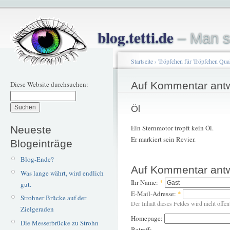
blog.tetti.de
– Man s
Startseite
›
Tröpfchen für Tröpfchen Qual
Diese Website durchsuchen:
Auf Kommentar ant
Öl
Ein Sternmotor tropft kein Öl.
Neueste
Er markiert sein Revier.
Blogeinträge
Blog-Ende?
Auf Kommentar ant
Was lange währt, wird endlich
Ihr Name:
*
gut.
E-Mail-Adresse:
*
Strohner Brücke auf der
Der Inhalt dieses Feldes wird nicht öffen
Zielgeraden
Homepage:
Die Messerbrücke zu Strohn
Betreff: