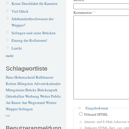
Keine Durchfahrt für Kanuten
Viel Glück
Kommentar:
*
Jahrhunderthochwasser der
Wupper?
Solingen und seine Brücken
Einzug der Rollatoren!
Lurchi
mehr
Schlagwortliste
Haus Hohenscheid
Balkhauser
Kotten
Müngsten
Adventskalender
Müngstener Brücke
Brückenpark
Güterhallen
Werbung
Wetter
Public
Art
Kunst
Am Wegesrand
Winter
Eingabeformat
Wupper
Solingen
Filtered HTML
>>
Internet- und E-Mail-Adressen 
Benutzeranmeldung
Zulässige HTML-Tags: <a> <em>