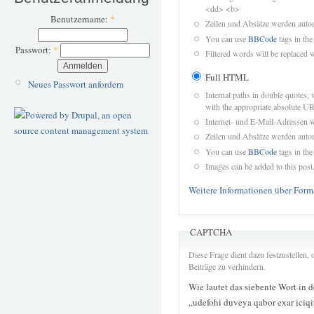
<dd> <b>
Benutzername:
*
Zeilen und Absätze werden autom
You can use
BBCode
tags in the
Passwort:
*
Filtered words will be replaced w
Full HTML
Neues Passwort anfordern
Internal paths in double quotes, 
with the appropriate absolute URL
Internet- und E-Mail-Adressen 
Zeilen und Absätze werden autom
You can use
BBCode
tags in the
Images can be added to this post
Weitere Informationen über Form
CAPTCHA
Diese Frage dient dazu festzustellen
Beiträge zu verhindern.
Wie lautet das siebente Wort in 
„udefohi duveya qabor exar iciqi