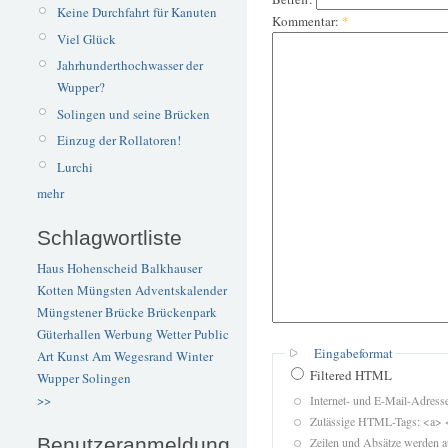
Keine Durchfahrt für Kanuten
Kommentar:
*
Viel Glück
Jahrhunderthochwasser der
Wupper?
Solingen und seine Brücken
Einzug der Rollatoren!
Lurchi
mehr
Schlagwortliste
Haus Hohenscheid
Balkhauser
Kotten
Müngsten
Adventskalender
Müngstener Brücke
Brückenpark
Güterhallen
Werbung
Wetter
Public
Eingabeformat
Art
Kunst
Am Wegesrand
Winter
Filtered HTML
Wupper
Solingen
>>
Internet- und E-Mail-Adres
Zulässige HTML-Tags: <a> 
Benutzeranmeldung
Zeilen und Absätze werden a