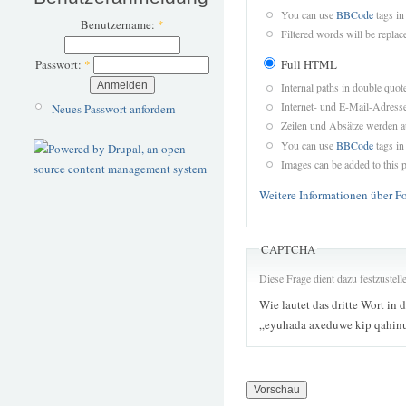
You can use
BBCode
tags in
Benutzername:
*
Filtered words will be replace
Full HTML
Passwort:
*
Internal paths in double quot
Internet- und E-Mail-Adres
Neues Passwort anfordern
Zeilen und Absätze werden a
You can use
BBCode
tags in
Images can be added to this p
Weitere Informationen über F
CAPTCHA
Diese Frage dient dazu festzustel
Wie lautet das dritte Wort in 
„eyuhada axeduwe kip qahinu