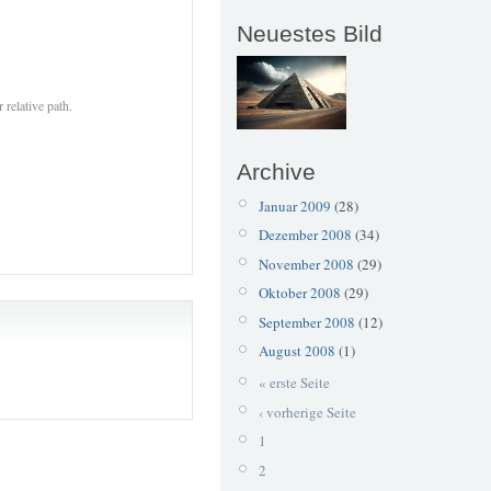
Neuestes Bild
 relative path.
Archive
Januar 2009
(28)
Dezember 2008
(34)
November 2008
(29)
Oktober 2008
(29)
September 2008
(12)
August 2008
(1)
« erste Seite
‹ vorherige Seite
1
2