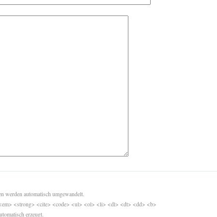
sen werden automatisch umgewandelt.
<em> <strong> <cite> <code> <ul> <ol> <li> <dl> <dt> <dd> <b>
utomatisch erzeugt.