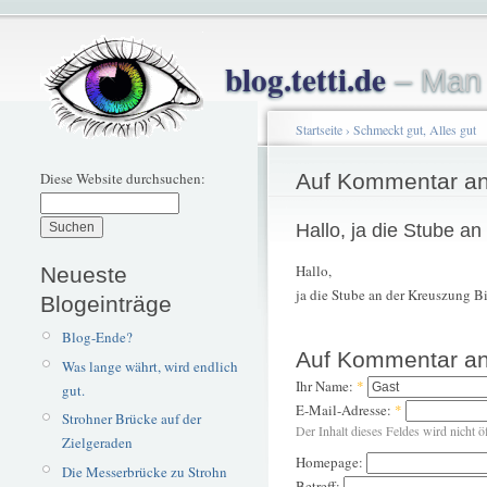
blog.tetti.de
– Man 
Startseite
›
Schmeckt gut, Alles gut
Diese Website durchsuchen:
Auf Kommentar an
Hallo, ja die Stube an
Hallo,
Neueste
ja die Stube an der Kreuszung Bi
Blogeinträge
Blog-Ende?
Auf Kommentar an
Was lange währt, wird endlich
Ihr Name:
*
gut.
E-Mail-Adresse:
*
Strohner Brücke auf der
Der Inhalt dieses Feldes wird nicht ö
Zielgeraden
Homepage:
Die Messerbrücke zu Strohn
Betreff: