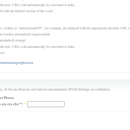
 the text. URLs will automatically be converted to links.
d with the filtered version of the word.
es, written as "internal:node/99", for example, are replaced with the appropriate absolute URL or
sen werden automatisch umgewandelt.
utomatisch erzeugt.
 the text. URLs will automatically be converted to links.
ost.
ormatierungsoptionen
len, ob Sie ein Mensch sind und um automatisierte SPAM-Beiträge zu verhindern.
der Phrase
 era ota ebo“?:
*