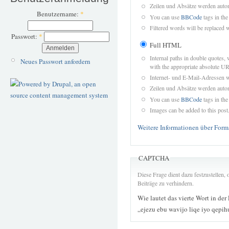
Zeilen und Absätze werden autom
Benutzername:
*
You can use
BBCode
tags in the
Filtered words will be replaced w
Passwort:
*
Full HTML
Internal paths in double quotes, 
Neues Passwort anfordern
with the appropriate absolute URL
Internet- und E-Mail-Adressen 
Zeilen und Absätze werden autom
You can use
BBCode
tags in the
Images can be added to this post
Weitere Informationen über Form
CAPTCHA
Diese Frage dient dazu festzustellen
Beiträge zu verhindern.
Wie lautet das vierte Wort in der
„ejezu ebu wavijo liqe iyo qepi