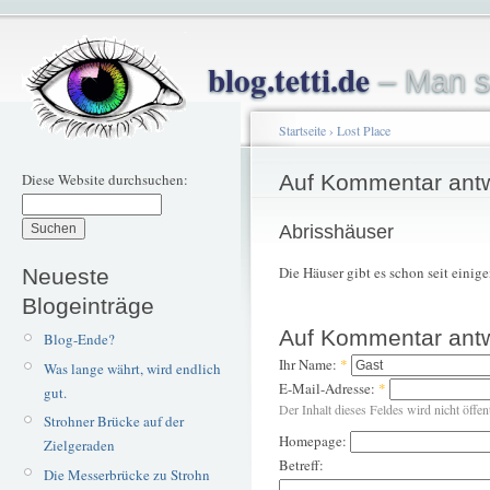
blog.tetti.de
– Man s
Startseite
›
Lost Place
Diese Website durchsuchen:
Auf Kommentar ant
Abrisshäuser
Die Häuser gibt es schon seit einige
Neueste
Blogeinträge
Auf Kommentar ant
Blog-Ende?
Ihr Name:
*
Was lange währt, wird endlich
E-Mail-Adresse:
*
gut.
Der Inhalt dieses Feldes wird nicht öffen
Strohner Brücke auf der
Homepage:
Zielgeraden
Betreff:
Die Messerbrücke zu Strohn