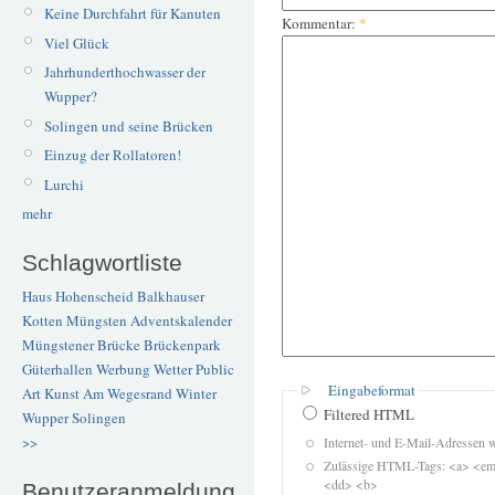
Keine Durchfahrt für Kanuten
Kommentar:
*
Viel Glück
Jahrhunderthochwasser der
Wupper?
Solingen und seine Brücken
Einzug der Rollatoren!
Lurchi
mehr
Schlagwortliste
Haus Hohenscheid
Balkhauser
Kotten
Müngsten
Adventskalender
Müngstener Brücke
Brückenpark
Güterhallen
Werbung
Wetter
Public
Eingabeformat
Art
Kunst
Am Wegesrand
Winter
Filtered HTML
Wupper
Solingen
>>
Internet- und E-Mail-Adressen 
Zulässige HTML-Tags: <a> <em>
<dd> <b>
Benutzeranmeldung