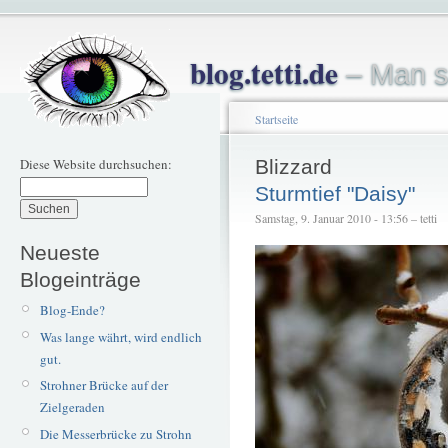
blog.tetti.de
– Man s
Startseite
Diese Website durchsuchen:
Blizzard
Sturmtief "Daisy"
Samstag, 9. Januar 2010 - 13:56 – tetti
Neueste
Blogeinträge
Blog-Ende?
Was lange währt, wird endlich
gut.
Strohner Brücke auf der
Zielgeraden
Die Messerbrücke zu Strohn