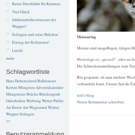
Keine Durchfahrt für Kanuten
Viel Glück
Jahrhunderthochwasser der
Wupper?
Solingen und seine Brücken
Meisenring
Einzug der Rollatoren!
Meisen sind ausgeflogen, tätigen H
Lurchi
mehr
Wetterlage ist „speziell“, aber ni
Die Schreckensmeldungen zum Tie
Schlagwortliste
Bin gespannt, ob man nächste Woche
Haus Hohenscheid
Balkhauser
verhandeln kann. Unsere Just-In-Ti
Kotten
Müngsten
Adventskalender
Müngstener Brücke
Brückenpark
tetti's blog
Güterhallen
Werbung
Wetter
Public
Neuen Kommentar schreiben
Art
Kunst
Am Wegesrand
Winter
Wupper
Solingen
>>
Benutzeranmeldung