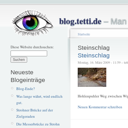
blog.tetti.de
– Man 
Startseite
Diese Website durchsuchen:
Steinschlag
Steinschlag
Montag, 16. März 2009 - 11:59 – tett
Neueste
Blogeinträge
Blog-Ende?
Hohlenpuhler Weg zwischen Wip
Was lange währt, wird endlich
gut.
Neuen Kommentar schreiben
Strohner Brücke auf der
Zielgeraden
Die Messerbrücke zu Strohn