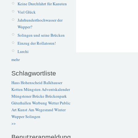
Keine Durchfahrt für Kanuten
Viel Glück
Jahrhunderthochwasser der
Wupper?
Solingen und seine Brücken
Einzug der Rollatoren!
Lurchi
mehr
Schlagwortliste
Haus Hohenscheid
Balkhauser
Kotten
Müngsten
Adventskalender
Müngstener Brücke
Brückenpark
Güterhallen
Werbung
Wetter
Public
Art
Kunst
Am Wegesrand
Winter
Wupper
Solingen
>>
Benutzeranmeldung