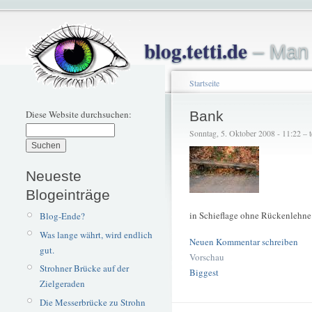
blog.tetti.de
– Man 
Startseite
Diese Website durchsuchen:
Bank
Sonntag, 5. Oktober 2008 - 11:22 – te
Neueste
Blogeinträge
in Schieflage ohne Rückenlehne
Blog-Ende?
Was lange währt, wird endlich
Neuen Kommentar schreiben
gut.
Vorschau
Strohner Brücke auf der
Biggest
Zielgeraden
Die Messerbrücke zu Strohn