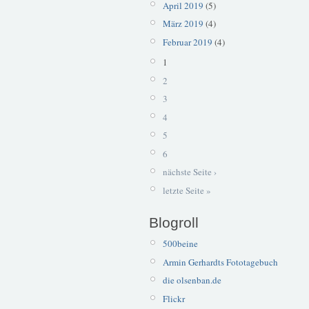
April 2019
(5)
März 2019
(4)
Februar 2019
(4)
1
2
3
4
5
6
nächste Seite ›
letzte Seite »
Blogroll
500beine
Armin Gerhardts Fototagebuch
die olsenban.de
Flickr