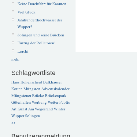
Keine Durchfahrt für Kanuten
Viel Glück
Jahrhunderthochwasser der
Wupper?
Solingen und seine Brücken
Einzug der Rollatoren!
Lurchi
mehr
Schlagwortliste
Haus Hohenscheid
Balkhauser
Kotten
Müngsten
Adventskalender
Müngstener Brücke
Brückenpark
Güterhallen
Werbung
Wetter
Public
Art
Kunst
Am Wegesrand
Winter
Wupper
Solingen
>>
Benutzeranmeldung