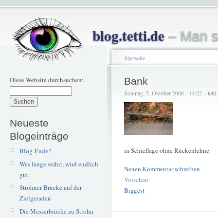
blog.tetti.de
– Man s
Startseite
Diese Website durchsuchen:
Bank
Sonntag, 5. Oktober 2008 - 11:22 – tetti
Neueste
Blogeinträge
in Schieflage ohne Rückenlehne
Blog-Ende?
Was lange währt, wird endlich
Neuen Kommentar schreiben
gut.
Vorschau
Strohner Brücke auf der
Biggest
Zielgeraden
Die Messerbrücke zu Strohn