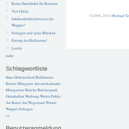
Keine Durchfahrt für Kanuten
Viel Glück
©2008–2024
Michael Te
Jahrhunderthochwasser der
Wupper?
Solingen und seine Brücken
Einzug der Rollatoren!
Lurchi
mehr
Schlagwortliste
Haus Hohenscheid
Balkhauser
Kotten
Müngsten
Adventskalender
Müngstener Brücke
Brückenpark
Güterhallen
Werbung
Wetter
Public
Art
Kunst
Am Wegesrand
Winter
Wupper
Solingen
>>
Benutzeranmeldung