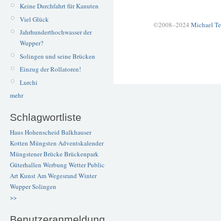
Keine Durchfahrt für Kanuten
Viel Glück
©2008–2024
Michael Te
Jahrhunderthochwasser der
Wupper?
Solingen und seine Brücken
Einzug der Rollatoren!
Lurchi
mehr
Schlagwortliste
Haus Hohenscheid
Balkhauser
Kotten
Müngsten
Adventskalender
Müngstener Brücke
Brückenpark
Güterhallen
Werbung
Wetter
Public
Art
Kunst
Am Wegesrand
Winter
Wupper
Solingen
>>
Benutzeranmeldung