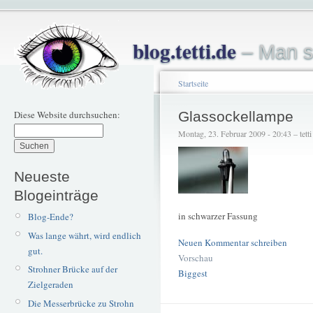
blog.tetti.de
– Man s
Startseite
Diese Website durchsuchen:
Glassockellampe
Montag, 23. Februar 2009 - 20:43 – tetti
Neueste
Blogeinträge
in schwarzer Fassung
Blog-Ende?
Was lange währt, wird endlich
Neuen Kommentar schreiben
gut.
Vorschau
Strohner Brücke auf der
Biggest
Zielgeraden
Die Messerbrücke zu Strohn