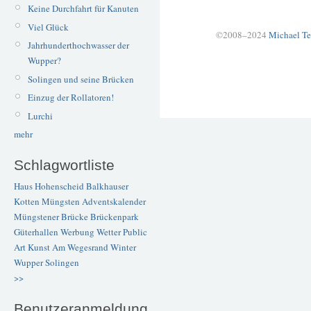
Keine Durchfahrt für Kanuten
Viel Glück
©2008–2024
Michael Te
Jahrhunderthochwasser der
Wupper?
Solingen und seine Brücken
Einzug der Rollatoren!
Lurchi
mehr
Schlagwortliste
Haus Hohenscheid
Balkhauser
Kotten
Müngsten
Adventskalender
Müngstener Brücke
Brückenpark
Güterhallen
Werbung
Wetter
Public
Art
Kunst
Am Wegesrand
Winter
Wupper
Solingen
>>
Benutzeranmeldung