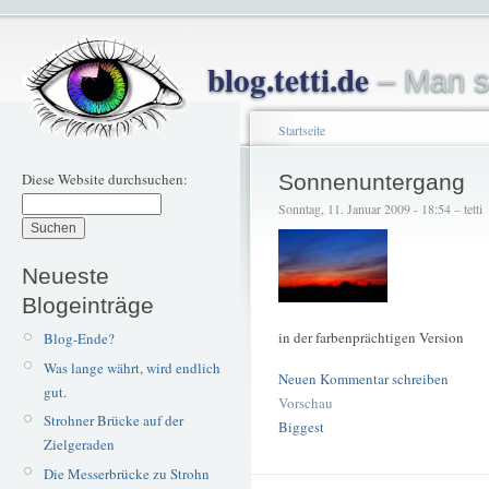
blog.tetti.de
– Man s
Startseite
Diese Website durchsuchen:
Sonnenuntergang
Sonntag, 11. Januar 2009 - 18:54 – tetti
Neueste
Blogeinträge
in der farbenprächtigen Version
Blog-Ende?
Was lange währt, wird endlich
Neuen Kommentar schreiben
gut.
Vorschau
Strohner Brücke auf der
Biggest
Zielgeraden
Die Messerbrücke zu Strohn