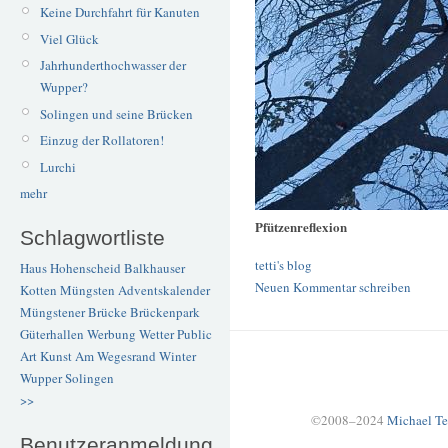
Keine Durchfahrt für Kanuten
Viel Glück
Jahrhunderthochwasser der
Wupper?
Solingen und seine Brücken
Einzug der Rollatoren!
Lurchi
mehr
Pfützenreflexion
Schlagwortliste
tetti's blog
Haus Hohenscheid
Balkhauser
Neuen Kommentar schreiben
Kotten
Müngsten
Adventskalender
Müngstener Brücke
Brückenpark
Güterhallen
Werbung
Wetter
Public
Art
Kunst
Am Wegesrand
Winter
Wupper
Solingen
>>
©2008–2024
Michael Te
Benutzeranmeldung