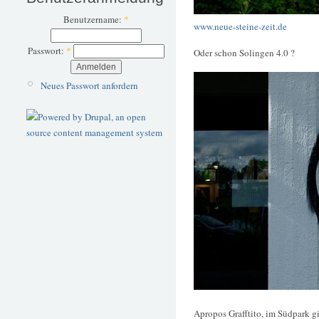
Benutzername:
*
www.neue-steine-zeit.de
Passwort:
*
Oder schon Solingen 4.0 ?
Neues Passwort anfordern
Apropos Grafftito, im Südpark g