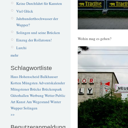
Keine Durchfahrt für Kanuten
Viel Glück
Jahrhunderthochwasser der
Wupper?
Solingen und seine Brücken
Wohin mag es gehen?
Einzug der Rollatoren!
Lurchi
mehr
Schlagwortliste
Haus Hohenscheid
Balkhauser
Kotten
Müngsten
Adventskalender
Müngstener Brücke
Brückenpark
Güterhallen
Werbung
Wetter
Public
Art
Kunst
Am Wegesrand
Winter
Wupper
Solingen
>>
Benutzeranmeldung