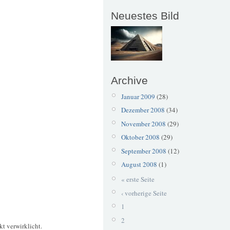
Neuestes Bild
Archive
Januar 2009
(28)
Dezember 2008
(34)
November 2008
(29)
Oktober 2008
(29)
September 2008
(12)
August 2008
(1)
« erste Seite
‹ vorherige Seite
1
2
t verwirklicht.