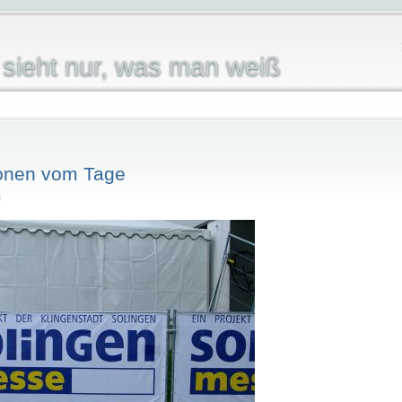
sieht nur, was man weiß
ionen vom Tage
i