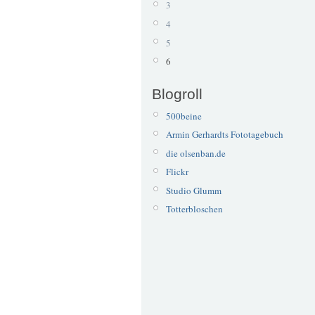
3
4
5
6
Blogroll
500beine
Armin Gerhardts Fototagebuch
die olsenban.de
Flickr
Studio Glumm
Totterbloschen