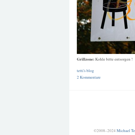
Grillzone:
Kohle bitte entsorgen !
tetti's blog
2 Kommentare
©2008–2024
Michael Te