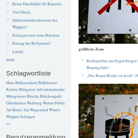
Keine Durchfahrt für Kanuten
Viel Glück
Jahrhunderthochwasser der
Wupper?
Solingen und seine Brücken
Einzug der Rollatoren!
grillfreie Zone
Lurchi
mehr
Rudelgrillen am Engelsberger 
Brandgefahr?
Schlagwortliste
„Das Brand-Risiko ist hoch“ (
Haus Hohenscheid
Balkhauser
Kotten
Müngsten
Adventskalender
Müngstener Brücke
Brückenpark
Güterhallen
Werbung
Wetter
Public
Art
Kunst
Am Wegesrand
Winter
Wupper
Solingen
>>
Benutzeranmeldung