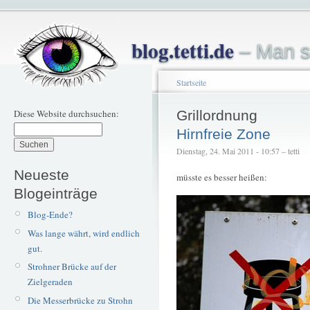
blog.tetti.de
– Man s
Startseite
Diese Website durchsuchen:
Grillordnung
Hirnfreie Zone
Dienstag, 24. Mai 2011 - 10:57 – tetti
Neueste
müsste es besser heißen:
Blogeinträge
Blog-Ende?
Was lange währt, wird endlich
gut.
Strohner Brücke auf der
Zielgeraden
Die Messerbrücke zu Strohn