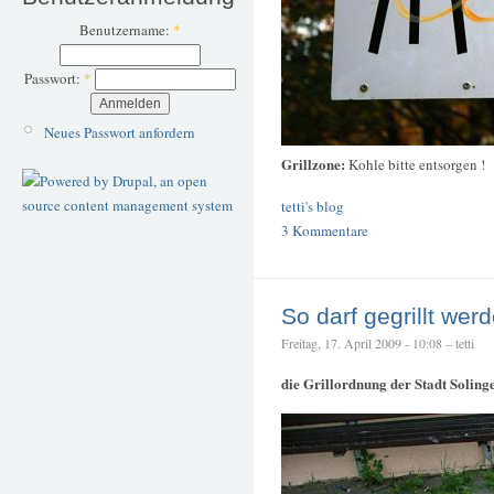
Benutzername:
*
Passwort:
*
Neues Passwort anfordern
Grillzone:
Kohle bitte entsorgen !
tetti's blog
3 Kommentare
So darf gegrillt wer
Freitag, 17. April 2009 - 10:08 – tetti
die Grillordnung der Stadt Soling