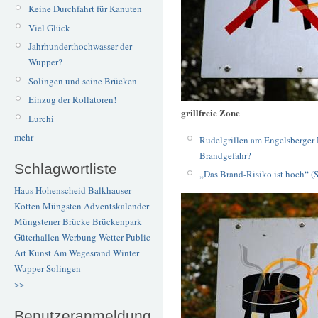
Keine Durchfahrt für Kanuten
Viel Glück
Jahrhunderthochwasser der
Wupper?
Solingen und seine Brücken
Einzug der Rollatoren!
grillfreie Zone
Lurchi
mehr
Rudelgrillen am Engelsberger 
Brandgefahr?
Schlagwortliste
„Das Brand-Risiko ist hoch“ (
Haus Hohenscheid
Balkhauser
Kotten
Müngsten
Adventskalender
Müngstener Brücke
Brückenpark
Güterhallen
Werbung
Wetter
Public
Art
Kunst
Am Wegesrand
Winter
Wupper
Solingen
>>
Benutzeranmeldung