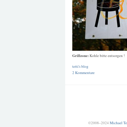
Grillzone:
Kohle bitte entsorgen !
tetti's blog
2 Kommentare
©2008–2024
Michael Te