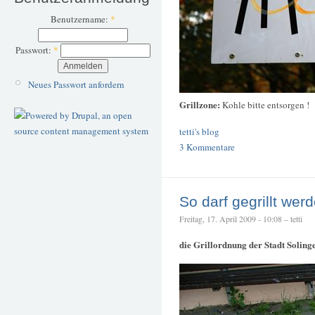
Benutzername:
*
Passwort:
*
Neues Passwort anfordern
Grillzone:
Kohle bitte entsorgen !
tetti's blog
3 Kommentare
So darf gegrillt wer
Freitag, 17. April 2009 - 10:08 – tetti
die Grillordnung der Stadt Soling