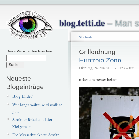
blog.tetti.de
– Man s
Startseite
Diese Website durchsuchen:
Grillordnung
Hirnfreie Zone
Dienstag, 24. Mai 2011 - 10:57 – tetti
Neueste
müsste es besser heißen:
Blogeinträge
Blog-Ende?
Was lange währt, wird endlich
gut.
Strohner Brücke auf der
Zielgeraden
Die Messerbrücke zu Strohn