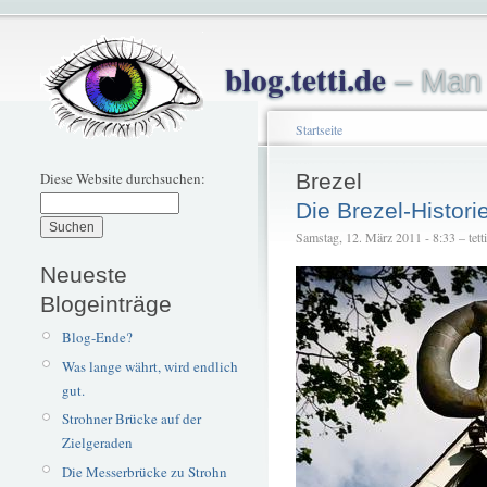
blog.tetti.de
– Man 
Startseite
Diese Website durchsuchen:
Brezel
Die Brezel-Histori
Samstag, 12. März 2011 - 8:33 – tetti
Neueste
Blogeinträge
Blog-Ende?
Was lange währt, wird endlich
gut.
Strohner Brücke auf der
Zielgeraden
Die Messerbrücke zu Strohn