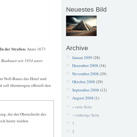
Neuestes Bild
Archive
 In der Straßen:
Anno 1673
Januar 2009
(28)
r Baukunst seit 1954 unter
Dezember 2008
(34)
November 2008
(29)
er Noll-Baues das Hotel und
Oktober 2008
(29)
d soll übermorgen offiziell den
September 2008
(12)
August 2008
(1)
« erste Seite
ung, die der Oberschicht des
‹ vorherige Seite
Noch heute werden
1
2