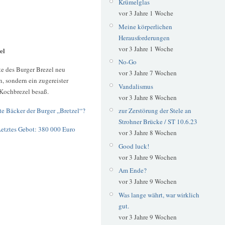
Krümelglas
vor 3 Jahre 1 Woche
Meine körperlichen
Herausforderungen
vor 3 Jahre 1 Woche
el
No-Go
te des Burger Brezel neu
vor 3 Jahre 7 Wochen
, sondern ein zugereister
Vandalismus
 Kochbrezel besaß.
vor 3 Jahre 8 Wochen
ste Bäcker der Burger „Bretzel“?
zur Zerstörung der Stele an
Strohner Brücke / ST 10.6.23
etztes Gebot: 380 000 Euro
vor 3 Jahre 8 Wochen
Good luck!
vor 3 Jahre 9 Wochen
Am Ende?
vor 3 Jahre 9 Wochen
Was lange währt, war wirklich
gut.
vor 3 Jahre 9 Wochen