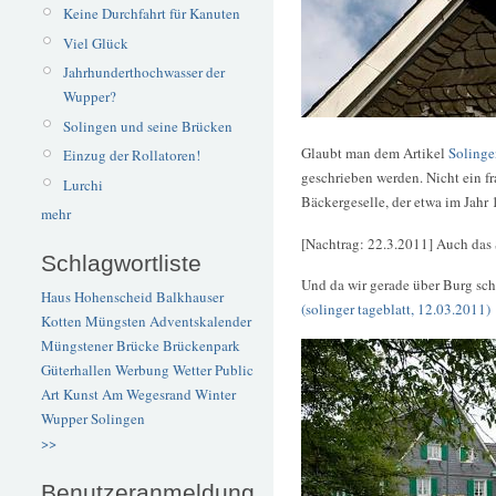
Keine Durchfahrt für Kanuten
Viel Glück
Jahrhunderthochwasser der
Wupper?
Solingen und seine Brücken
Glaubt man dem Artikel
Solinge
Einzug der Rollatoren!
geschrieben werden. Nicht ein f
Lurchi
Bäckergeselle, der etwa im Jahr
mehr
[Nachtrag: 22.3.2011] Auch das 
Schlagwortliste
Und da wir gerade über Burg sch
Haus Hohenscheid
Balkhauser
(solinger tageblatt, 12.03.2011)
Kotten
Müngsten
Adventskalender
Müngstener Brücke
Brückenpark
Güterhallen
Werbung
Wetter
Public
Art
Kunst
Am Wegesrand
Winter
Wupper
Solingen
>>
Benutzeranmeldung