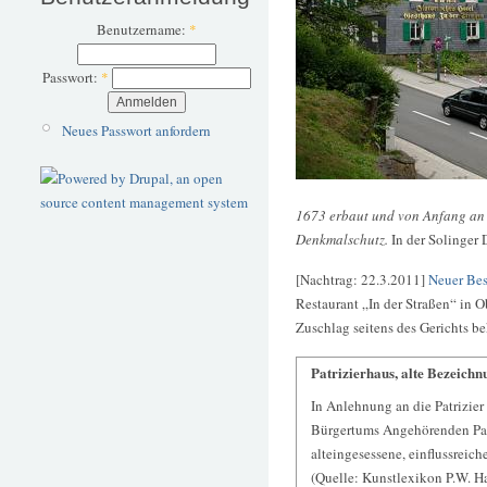
Benutzername:
*
Passwort:
*
Neues Passwort anfordern
1673 erbaut und von Anfang an im
Denkmalschutz.
In der Solinger 
[Nachtrag: 22.3.2011]
Neuer Bes
Restaurant „In der Straßen“ in O
Zuschlag seitens des Gerichts 
Patrizierhaus, alte Bezeichn
In Anlehnung an die Patrizier
Bürgertums Angehörenden Patri
alteingesessene, einflussreich
(Quelle: Kunstlexikon P.W. H