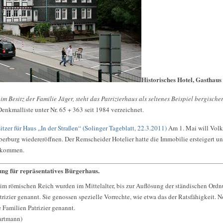
Historisches Hotel, Gasthaus
 Besitz der Familie Jäger, steht das Patrizierhaus als seltenes Beispiel bergische
Denkmalliste unter Nr. 65 + 363 seit 1984 verzeichnet.
itzer für Haus „In der Straßen“ (Solinger Tageblatt, 22.3.2011)
Am 1. Mai will Volk
berburg wiedereröffnen. Der Remscheider Hotelier hatte die Immobilie ersteigert un
bekommen.
ung für repräsentatives Bürgerhaus.
 im römischen Reich wurden im Mittelalter, bis zur Auflösung der ständischen Ordn
zier genannt. Sie genossen spezielle Vorrechte, wie etwa das der Ratsfähigkeit. 
e Familien Patrizier genannt.
artmann)