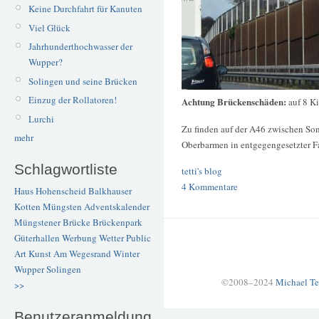
Keine Durchfahrt für Kanuten
Viel Glück
Jahrhunderthochwasser der
Wupper?
Solingen und seine Brücken
Einzug der Rollatoren!
Achtung Brückenschäden:
auf 8 K
Lurchi
Zu finden auf der A46 zwischen Son
mehr
Oberbarmen in entgegengesetzter F
Schlagwortliste
tetti's blog
4 Kommentare
Haus Hohenscheid
Balkhauser
Kotten
Müngsten
Adventskalender
Müngstener Brücke
Brückenpark
Güterhallen
Werbung
Wetter
Public
Art
Kunst
Am Wegesrand
Winter
Wupper
Solingen
©2008–2024
Michael Te
>>
Benutzeranmeldung