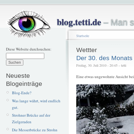
blog.tetti.de
– Man s
Startseite
Diese Website durchsuchen:
Wettter
Der 30. des Monats
Freitag, 30. Juli 2010 - 20:45 – tetti
Neueste
Eine etwas ungewohnte Ansicht bei
Blogeinträge
Blog-Ende?
Was lange währt, wird endlich
gut.
Strohner Brücke auf der
Zielgeraden
Die Messerbrücke zu Strohn