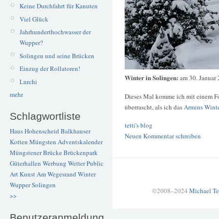
Keine Durchfahrt für Kanuten
Viel Glück
Jahrhunderthochwasser der
Wupper?
Solingen und seine Brücken
Einzug der Rollatoren!
Winter in Solingen:
am 30. Januar
Lurchi
mehr
Dieses Mal komme ich mit einem Fo
überrascht, als ich das
Armins Winte
Schlagwortliste
tetti's blog
Haus Hohenscheid
Balkhauser
Neuen Kommentar schreiben
Kotten
Müngsten
Adventskalender
Müngstener Brücke
Brückenpark
Güterhallen
Werbung
Wetter
Public
Art
Kunst
Am Wegesrand
Winter
Wupper
Solingen
©2008–2024
Michael Te
>>
Benutzeranmeldung