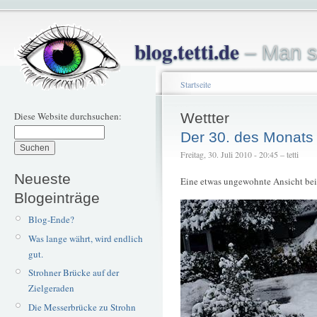
blog.tetti.de
– Man s
Startseite
Diese Website durchsuchen:
Wettter
Der 30. des Monats
Freitag, 30. Juli 2010 - 20:45 – tetti
Neueste
Eine etwas ungewohnte Ansicht bei
Blogeinträge
Blog-Ende?
Was lange währt, wird endlich
gut.
Strohner Brücke auf der
Zielgeraden
Die Messerbrücke zu Strohn