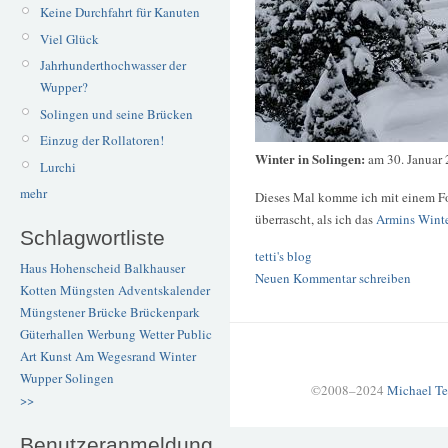
Keine Durchfahrt für Kanuten
Viel Glück
Jahrhunderthochwasser der
Wupper?
Solingen und seine Brücken
Einzug der Rollatoren!
Winter in Solingen:
am 30. Januar
Lurchi
mehr
Dieses Mal komme ich mit einem Fo
überrascht, als ich das
Armins Winte
Schlagwortliste
tetti's blog
Haus Hohenscheid
Balkhauser
Neuen Kommentar schreiben
Kotten
Müngsten
Adventskalender
Müngstener Brücke
Brückenpark
Güterhallen
Werbung
Wetter
Public
Art
Kunst
Am Wegesrand
Winter
Wupper
Solingen
©2008–2024
Michael Te
>>
Benutzeranmeldung