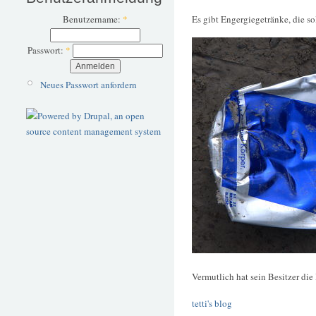
Es gibt Engergiegetränke, die so
Benutzername:
*
Passwort:
*
Neues Passwort anfordern
Vermutlich hat sein Besitzer di
tetti's blog