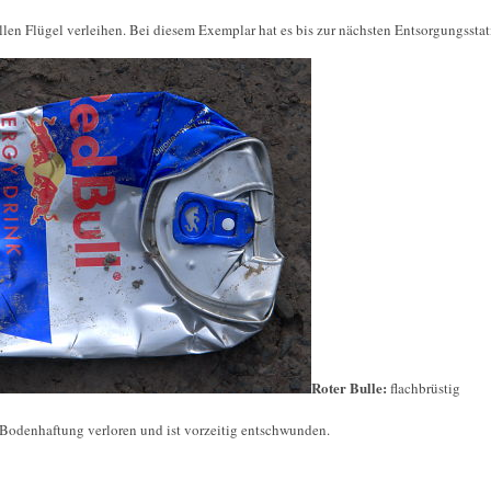
llen Flügel verleihen. Bei diesem Exemplar hat es bis zur nächsten Entsorgungsstati
Roter Bulle:
flachbrüstig
e Bodenhaftung verloren und ist vorzeitig entschwunden.