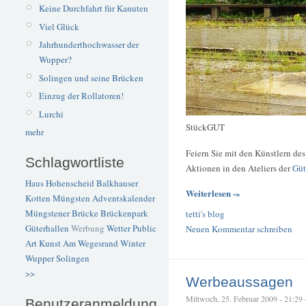
Keine Durchfahrt für Kanuten
Viel Glück
Jahrhunderthochwasser der
Wupper?
Solingen und seine Brücken
Einzug der Rollatoren!
Lurchi
StückGUT
mehr
Feiern Sie mit den Künstlern des
Schlagwortliste
Aktionen in den Ateliers der
Güt
Haus Hohenscheid
Balkhauser
Weiterlesen -»
Kotten
Müngsten
Adventskalender
Müngstener Brücke
Brückenpark
tetti's blog
Güterhallen
Werbung
Wetter
Public
Neuen Kommentar schreiben
Art
Kunst
Am Wegesrand
Winter
Wupper
Solingen
>>
Werbeaussagen
Mittwoch, 25. Februar 2009 - 21:29 –
Benutzeranmeldung