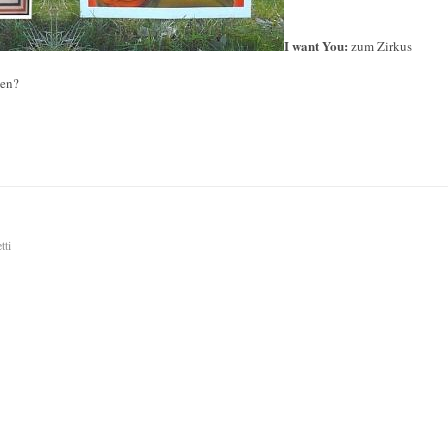
I want You:
zum Zirkus
ben?
tti