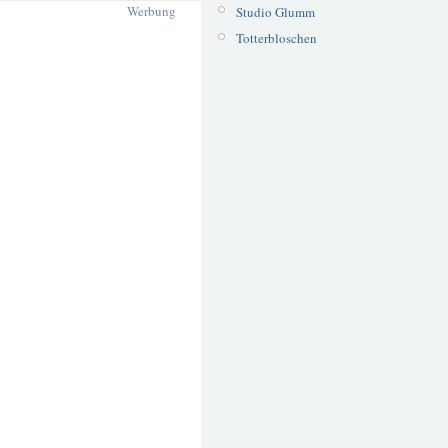
Werbung
Studio Glumm
Totterbloschen