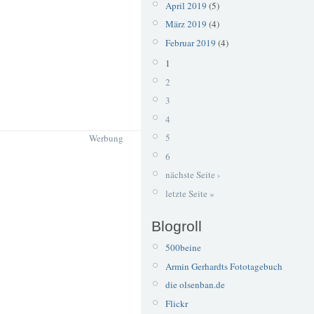
April 2019
(5)
März 2019
(4)
Februar 2019
(4)
1
2
3
4
5
Werbung
6
nächste Seite ›
letzte Seite »
Blogroll
500beine
Armin Gerhardts Fototagebuch
die olsenban.de
Flickr