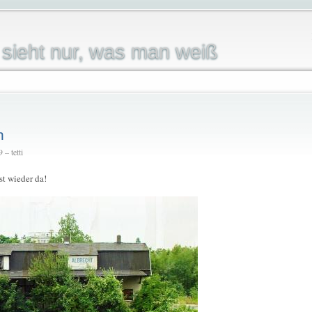
sieht nur, was man weiß
n
– tetti
t wieder da!