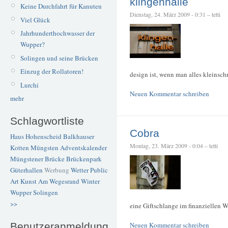
klingenhalle
Keine Durchfahrt für Kanuten
Dienstag, 24. März 2009 - 0:31 – tetti
Viel Glück
Jahrhunderthochwasser der
Wupper?
Solingen und seine Brücken
Einzug der Rollatoren!
design ist, wenn man alles kleinsch
Lurchi
Neuen Kommentar schreiben
mehr
Schlagwortliste
Cobra
Haus Hohenscheid
Balkhauser
Montag, 23. März 2009 - 0:04 – tetti
Kotten
Müngsten
Adventskalender
Müngstener Brücke
Brückenpark
Güterhallen
Werbung
Wetter
Public
Art
Kunst
Am Wegesrand
Winter
Wupper
Solingen
>>
eine Giftschlange im finanziellen W
Benutzeranmeldung
Neuen Kommentar schreiben