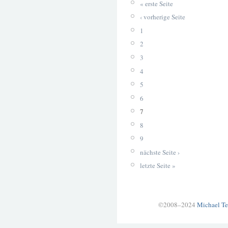
« erste Seite
‹ vorherige Seite
1
2
3
4
5
6
7
8
9
nächste Seite ›
letzte Seite »
©2008–2024
Michael Te