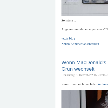
So ist sie ...
Angemessen oder unangemessen? Wie
tetti's blog
Neuen Kommentar schreiben
Wenn MacDonald's 
Grün wechselt
Donnerstag, 3. Dezember 2009 - 0:50 – t
warum dann nicht auch der
Weihna