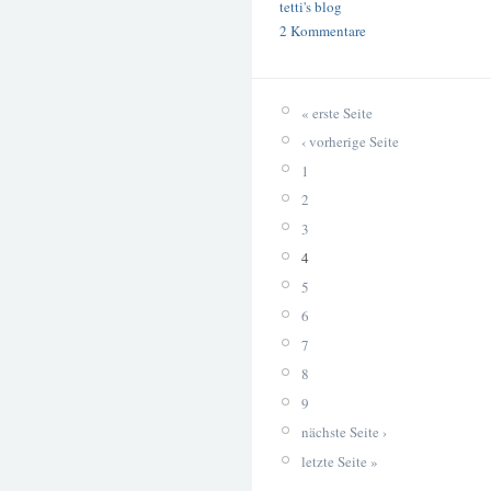
tetti's blog
2 Kommentare
« erste Seite
‹ vorherige Seite
1
2
3
4
5
6
7
8
9
nächste Seite ›
letzte Seite »