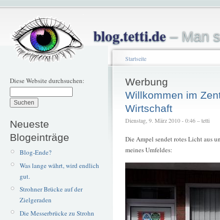
blog.tetti.de
– Man s
Startseite
Diese Website durchsuchen:
Werbung
Willkommen im Zen
Wirtschaft
Dienstag, 9. März 2010 - 0:46 – tetti
Neueste
Blogeinträge
Die Ampel sendet rotes Licht aus u
meines Umfeldes:
Blog-Ende?
Was lange währt, wird endlich
gut.
Strohner Brücke auf der
Zielgeraden
Die Messerbrücke zu Strohn