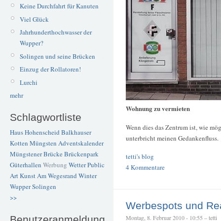
Keine Durchfahrt für Kanuten
Viel Glück
Jahrhunderthochwasser der
Wupper?
Solingen und seine Brücken
Einzug der Rollatoren!
Lurchi
mehr
Wohnung zu vermieten
Schlagwortliste
Wenn dies das Zentrum ist, wie mö
Haus Hohenscheid
Balkhauser
unterbricht meinen Gedankenfluss.
Kotten
Müngsten
Adventskalender
Müngstener Brücke
Brückenpark
tetti's blog
Güterhallen
Werbung
Wetter
Public
4 Kommentare
Art
Kunst
Am Wegesrand
Winter
Wupper
Solingen
>>
Werbespots und Rea
Benutzeranmeldung
Montag, 8. Februar 2010 - 10:55 – tetti