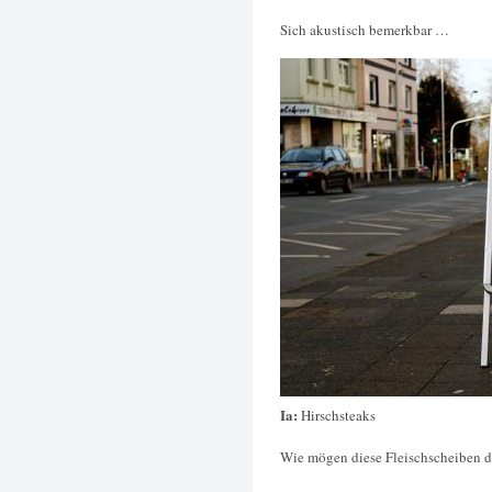
Sich akustisch bemerkbar …
Ia:
Hirschsteaks
Wie mögen diese Fleischscheiben d