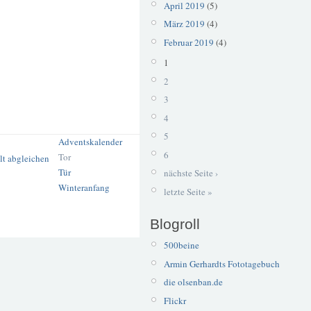
April 2019
(5)
März 2019
(4)
Februar 2019
(4)
1
2
3
4
5
Adventskalender
6
Tor
Tür
nächste Seite ›
Winteranfang
letzte Seite »
Blogroll
500beine
Armin Gerhardts Fototagebuch
die olsenban.de
Flickr