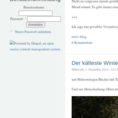
Nicht zu vergessen unsere gewäh
Mund nimmt. Es gibt immer eine A
Benutzername:
*
+++
Passwort:
*
Ich sage nur
gewählte Vierjahres
Neues Passwort anfordern
tetti's blog
6 Kommentare
Der kälteste Wint
Mittwoch, 1. Dezember 2010 - 23:13 –
seit Meteorologen Bücher mit T
Und zur Abwechselung öffnet de