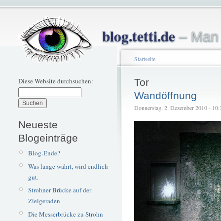
blog.tetti.de
– Man 
Startseite
Diese Website durchsuchen:
Tor
Wandöffnung
Donnerstag, 2. Dezember 2010 - 10:31
Neueste
Blogeinträge
Blog-Ende?
Was lange währt, wird endlich
gut.
Strohner Brücke auf der
Zielgeraden
Die Messerbrücke zu Strohn