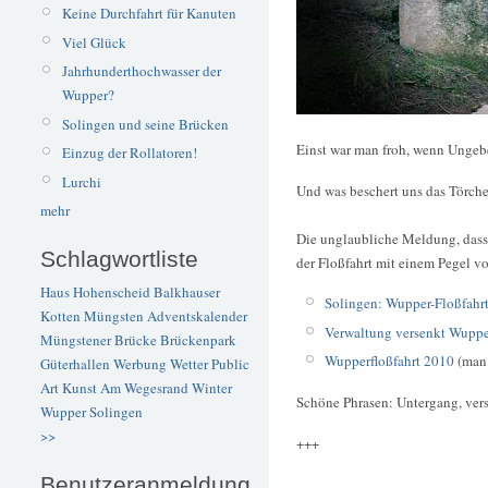
Keine Durchfahrt für Kanuten
Viel Glück
Jahrhunderthochwasser der
Wupper?
Solingen und seine Brücken
Einst war man froh, wenn Ungeb
Einzug der Rollatoren!
Lurchi
Und was beschert uns das Törch
mehr
Die unglaubliche Meldung, dass 
Schlagwortliste
der Floßfahrt mit einem Pegel vo
Haus Hohenscheid
Balkhauser
Solingen: Wupper-Floßfahr
Kotten
Müngsten
Adventskalender
Verwaltung versenkt Wupper
Müngstener Brücke
Brückenpark
Wupperfloßfahrt 2010
(man 
Güterhallen
Werbung
Wetter
Public
Art
Kunst
Am Wegesrand
Winter
Schöne Phrasen: Untergang, ver
Wupper
Solingen
>>
+++
Benutzeranmeldung