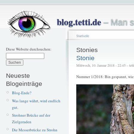
blog.tetti.de
– Man s
Startseite
Diese Website durchsuchen:
Stonies
Stonie
Mittwoch, 10. Januar 2018 - 22:45 – tett
Neueste
Nummer 1/2018: Bin gespannt, wie l
Blogeinträge
Blog-Ende?
Was lange währt, wird endlich
gut.
Strohner Brücke auf der
Zielgeraden
Die Messerbrücke zu Strohn