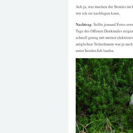
Ach ja, was machen die Stonies im 
wie ich sie nachlegen kann.
Nachtrag
: Sollte jemand Fotos erw
Tage des Offenen Denkmales zeigen,
schnell genug mit meiner elektron
möglichen Teilnehmern war ja auch 
unter Insider-Job laufen.