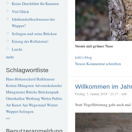
Keine Durchfahrt für Kanuten
Viel Glück
Jahrhunderthochwasser der
Wupper?
Solingen und seine Brücken
Einzug der Rollatoren!
Stonie mit grüner Nase
Lurchi
mehr
tetti's blog
Neuen Kommentar schreiben
Schlagwortliste
Haus Hohenscheid
Balkhauser
Kotten
Müngsten
Adventskalender
Willkommen im Jahr
Müngstener Brücke
Brückenpark
Freitag, 5. Januar 2018 - 23:17 – tetti
Güterhallen
Werbung
Wetter
Public
Statt Vögelfütterung geht auch ma
Art
Kunst
Am Wegesrand
Winter
Wupper
Solingen
>>
Benutzeranmeldung