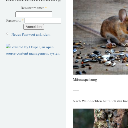
Benutzername:
*
Passwort:
*
Neues Passwort anfordern
Mäusespeisung
+++
Nach Weihnachten hatte ich ihn hie