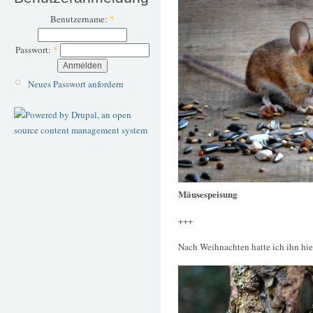
Benutzername:
*
Passwort:
*
Neues Passwort anfordern
Mäusespeisung
+++
Nach Weihnachten hatte ich ihn hie