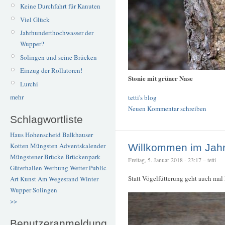
Keine Durchfahrt für Kanuten
Viel Glück
Jahrhunderthochwasser der
Wupper?
Solingen und seine Brücken
Einzug der Rollatoren!
Stonie mit grüner Nase
Lurchi
mehr
tetti's blog
Neuen Kommentar schreiben
Schlagwortliste
Haus Hohenscheid
Balkhauser
Kotten
Müngsten
Adventskalender
Willkommen im Jahr
Müngstener Brücke
Brückenpark
Freitag, 5. Januar 2018 - 23:17 – tetti
Güterhallen
Werbung
Wetter
Public
Statt Vögelfütterung geht auch ma
Art
Kunst
Am Wegesrand
Winter
Wupper
Solingen
>>
Benutzeranmeldung