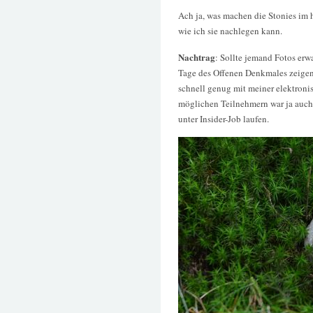
Ach ja, was machen die Stonies im 
wie ich sie nachlegen kann.
Nachtrag
: Sollte jemand Fotos erw
Tage des Offenen Denkmales zeigen,
schnell genug mit meiner elektron
möglichen Teilnehmern war ja auch 
unter Insider-Job laufen.