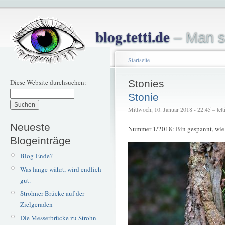
blog.tetti.de
– Man s
Startseite
Diese Website durchsuchen:
Stonies
Stonie
Mittwoch, 10. Januar 2018 - 22:45 – tett
Neueste
Nummer 1/2018: Bin gespannt, wie l
Blogeinträge
Blog-Ende?
Was lange währt, wird endlich
gut.
Strohner Brücke auf der
Zielgeraden
Die Messerbrücke zu Strohn