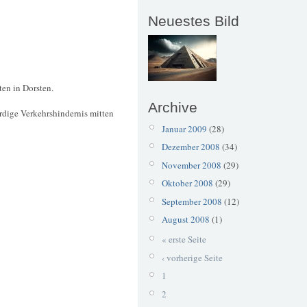
Neuestes Bild
ten in Dorsten.
Archive
rdige Verkehrshindernis mitten
Januar 2009
(28)
Dezember 2008
(34)
November 2008
(29)
Oktober 2008
(29)
September 2008
(12)
August 2008
(1)
« erste Seite
‹ vorherige Seite
1
2