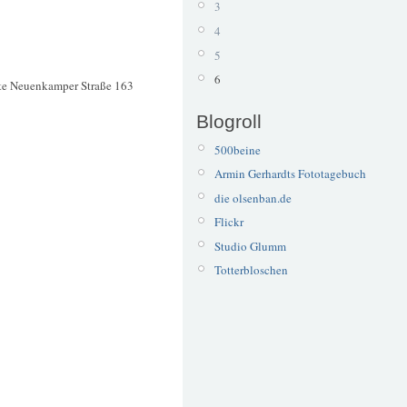
3
4
5
6
te Neuenkamper Straße 163
Blogroll
500beine
Armin Gerhardts Fototagebuch
die olsenban.de
Flickr
Studio Glumm
Totterbloschen