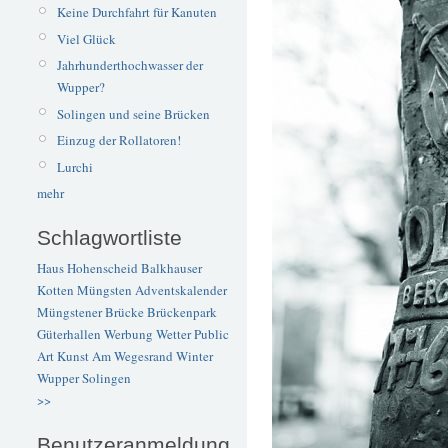
Keine Durchfahrt für Kanuten
Viel Glück
Jahrhunderthochwasser der
Wupper?
Solingen und seine Brücken
Einzug der Rollatoren!
Lurchi
mehr
Schlagwortliste
Haus Hohenscheid
Balkhauser
Kotten
Müngsten
Adventskalender
Müngstener Brücke
Brückenpark
Güterhallen
Werbung
Wetter
Public
Art
Kunst
Am Wegesrand
Winter
Wupper
Solingen
>>
Benutzeranmeldung