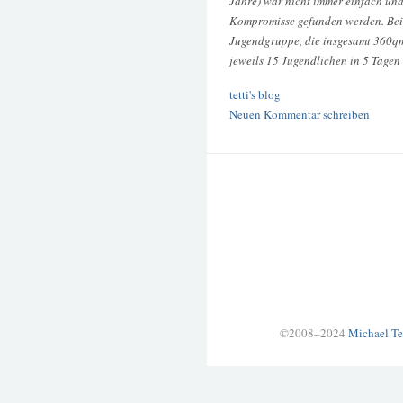
Jahre) war nicht immer einfach und
Kompromisse gefunden werden. Bei 
Jugendgruppe, die insgesamt 360q
jeweils 15 Jugendlichen in 5 Tagen
tetti's blog
Neuen Kommentar schreiben
©2008–2024
Michael Te