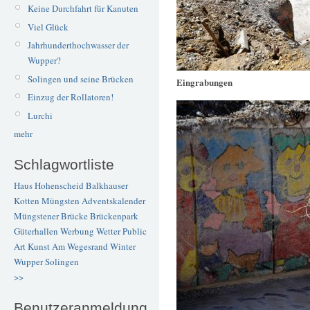
Keine Durchfahrt für Kanuten
Viel Glück
Jahrhunderthochwasser der
Wupper?
Solingen und seine Brücken
Eingrabungen
Einzug der Rollatoren!
Lurchi
mehr
Schlagwortliste
Haus Hohenscheid
Balkhauser
Kotten
Müngsten
Adventskalender
Müngstener Brücke
Brückenpark
Güterhallen
Werbung
Wetter
Public
Art
Kunst
Am Wegesrand
Winter
Wupper
Solingen
>>
Benutzeranmeldung