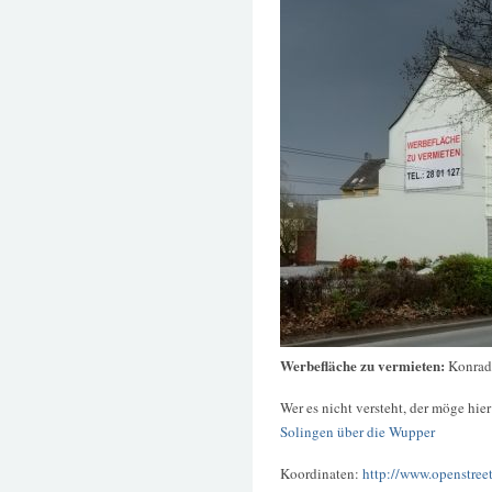
Werbefläche zu vermieten:
Konrad
Wer es nicht versteht, der möge hie
Solingen über die Wupper
Koordinaten:
http://www.openstree