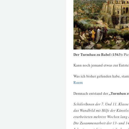
Der Turmbau zu Babel (1563):
Pie
Kann noch jemand etwas zur Entst
Was ich bisher gefunden habe, stam
Raum
„Turmbau z
Demnach entstand der
SchülerInnen der 7. Und 11. Klass
das Wandbild mit Hilfe der Künstle
erarbeiteten mehrere Wochen lang d
Die Zusammenarbeit der 13- und 14-