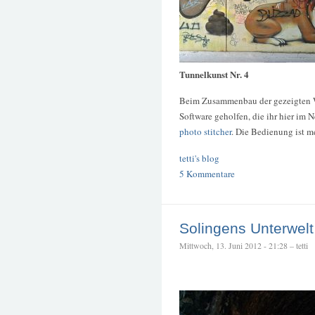
Tunnelkunst Nr. 4
Beim Zusammenbau der gezeigten W
Software geholfen, die ihr hier im 
photo stitcher
. Die Bedienung ist m
tetti's blog
5 Kommentare
Solingens Unterwelt
Mittwoch, 13. Juni 2012 - 21:28 – tetti