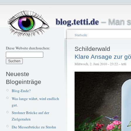
blog.tetti.de
– Man s
Startseite
Diese Website durchsuchen:
Schilderwald
Klare Ansage zur göt
Mittwoch, 2. Juni 2010 - 23:22 – tetti
Neueste
Blogeinträge
Blog-Ende?
Was lange währt, wird endlich
gut.
Strohner Brücke auf der
Zielgeraden
Die Messerbrücke zu Strohn