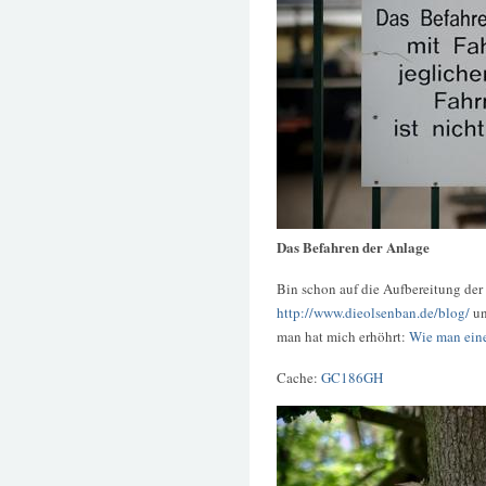
Das Befahren der Anlage
Bin schon auf die Aufbereitung der
http://www.dieolsenban.de/blog/
u
man hat mich erhöhrt:
Wie man eine
Cache:
GC186GH