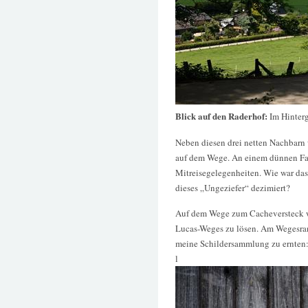
Blick auf den Raderhof:
Im Hinterg
Neben diesen drei netten Nachbarn
auf dem Wege. An einem dünnen Fa
Mitreisegelegenheiten. Wie war das
dieses „Ungeziefer“ dezimiert?
Auf dem Wege zum Cacheversteck w
Lucas-Weges zu lösen. Am Wegesrand
meine Schildersammlung zu ernten
l