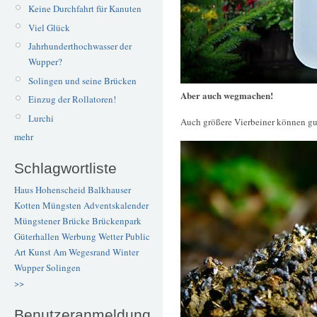
Keine Durchfahrt für Kanuten
Viel Glück
Jahrhunderthochwasser der
Wupper?
Solingen und seine Brücken
Aber auch wegmachen!
Einzug der Rollatoren!
Lurchi
Auch größere Vierbeiner können g
mehr
Schlagwortliste
Haus Hohenscheid
Balkhauser
Kotten
Müngsten
Adventskalender
Müngstener Brücke
Brückenpark
Güterhallen
Werbung
Wetter
Public
Art
Kunst
Am Wegesrand
Winter
Wupper
Solingen
>>
Benutzeranmeldung