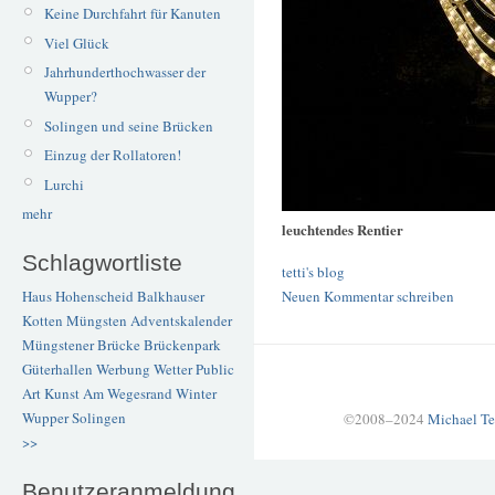
Keine Durchfahrt für Kanuten
Viel Glück
Jahrhunderthochwasser der
Wupper?
Solingen und seine Brücken
Einzug der Rollatoren!
Lurchi
mehr
leuchtendes Rentier
Schlagwortliste
tetti's blog
Neuen Kommentar schreiben
Haus Hohenscheid
Balkhauser
Kotten
Müngsten
Adventskalender
Müngstener Brücke
Brückenpark
Güterhallen
Werbung
Wetter
Public
Art
Kunst
Am Wegesrand
Winter
Wupper
Solingen
©2008–2024
Michael Te
>>
Benutzeranmeldung