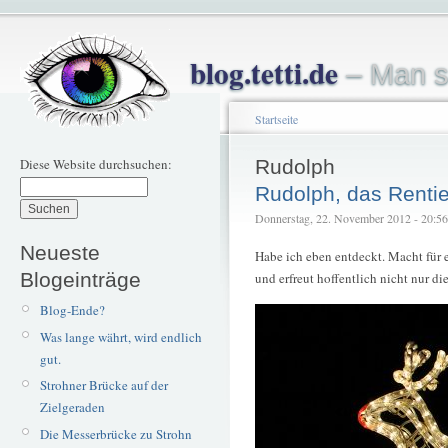
blog.tetti.de
– Man s
Startseite
Diese Website durchsuchen:
Rudolph
Rudolph, das Rentie
Donnerstag, 22. November 2012 - 20:56 –
Neueste
Habe ich eben entdeckt. Macht für 
Blogeinträge
und erfreut hoffentlich nicht nur d
Blog-Ende?
Was lange währt, wird endlich
gut.
Strohner Brücke auf der
Zielgeraden
Die Messerbrücke zu Strohn