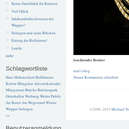
Keine Durchfahrt für Kanuten
Viel Glück
Jahrhunderthochwasser der
Wupper?
Solingen und seine Brücken
Einzug der Rollatoren!
Lurchi
mehr
leuchtendes Rentier
Schlagwortliste
tetti's blog
Neuen Kommentar schreiben
Haus Hohenscheid
Balkhauser
Kotten
Müngsten
Adventskalender
Müngstener Brücke
Brückenpark
Güterhallen
Werbung
Wetter
Public
Art
Kunst
Am Wegesrand
Winter
Wupper
Solingen
©2008–2024
Michael Te
>>
Benutzeranmeldung