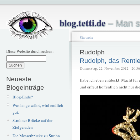
blog.tetti.de
– Man s
Startseite
Diese Website durchsuchen:
Rudolph
Rudolph, das Rentie
Donnerstag, 22. November 2012 - 20:56 –
Neueste
Habe ich eben entdeckt. Macht für 
Blogeinträge
und erfreut hoffentlich nicht nur d
Blog-Ende?
Was lange währt, wird endlich
gut.
Strohner Brücke auf der
Zielgeraden
Die Messerbrücke zu Strohn