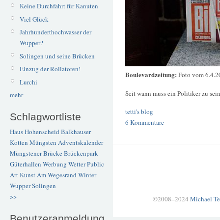
Keine Durchfahrt für Kanuten
Viel Glück
Jahrhunderthochwasser der
Wupper?
Solingen und seine Brücken
Einzug der Rollatoren!
Boulevardzeitung:
Foto vom 6.4.2
Lurchi
Seit wann muss ein Politiker zu se
mehr
tetti's blog
Schlagwortliste
6 Kommentare
Haus Hohenscheid
Balkhauser
Kotten
Müngsten
Adventskalender
Müngstener Brücke
Brückenpark
Güterhallen
Werbung
Wetter
Public
Art
Kunst
Am Wegesrand
Winter
Wupper
Solingen
>>
©2008–2024
Michael Te
Benutzeranmeldung