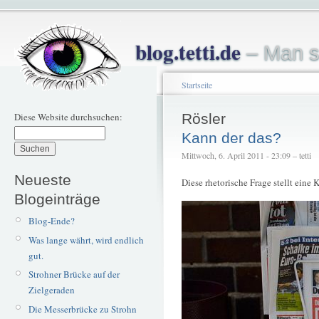
blog.tetti.de
– Man s
Startseite
Diese Website durchsuchen:
Rösler
Kann der das?
Mittwoch, 6. April 2011 - 23:09 – tetti
Neueste
Diese rhetorische Frage stellt eine
Blogeinträge
Blog-Ende?
Was lange währt, wird endlich
gut.
Strohner Brücke auf der
Zielgeraden
Die Messerbrücke zu Strohn