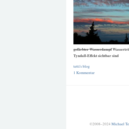
gefärbter Wasserdampf
Wassertröp
Tyndall-Effekt sichtbar sind
tetti's blog
1 Kommentar
©2008–2024
Michael Te