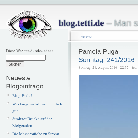
blog.tetti.de
– Man s
Startseite
Diese Website durchsuchen:
Pamela Puga
Sonntag, 241/2016
Sonntag, 28. August 2016 - 22:37 – tetti
Neueste
Blogeinträge
Blog-Ende?
Was lange währt, wird endlich
gut.
Strohner Brücke auf der
Zielgeraden
Die Messerbrücke zu Strohn