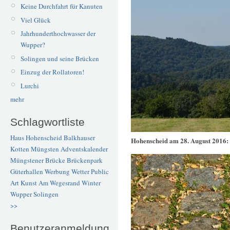
Keine Durchfahrt für Kanuten
Viel Glück
Jahrhunderthochwasser der
Wupper?
Solingen und seine Brücken
Einzug der Rollatoren!
Lurchi
mehr
Schlagwortliste
Haus Hohenscheid
Balkhauser
Hohenscheid am 28. August 2016:
Kotten
Müngsten
Adventskalender
Müngstener Brücke
Brückenpark
Güterhallen
Werbung
Wetter
Public
Art
Kunst
Am Wegesrand
Winter
Wupper
Solingen
>>
Benutzeranmeldung