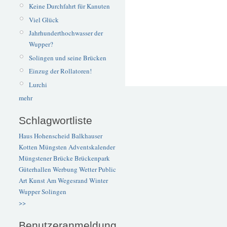
Keine Durchfahrt für Kanuten
Viel Glück
Jahrhunderthochwasser der
Wupper?
Solingen und seine Brücken
Einzug der Rollatoren!
Lurchi
mehr
Schlagwortliste
Haus Hohenscheid
Balkhauser
Kotten
Müngsten
Adventskalender
Müngstener Brücke
Brückenpark
Güterhallen
Werbung
Wetter
Public
Art
Kunst
Am Wegesrand
Winter
Wupper
Solingen
>>
Benutzeranmeldung