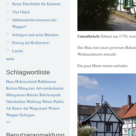
Keine Durchfahrt für Kanuten
Viel Glück
Jahrhunderthochwasser der
Wupper?
Solingen und seine Brücken
Untenfürkelt:
Erbaut um 1750, rest
Einzug der Rollatoren!
Das Haus hat einen gewissen Bekann
Lurchi
Weihnachtszeit erreicht.
mehr
Ein paar Meter weiter aufwärts:
Schlagwortliste
Haus Hohenscheid
Balkhauser
Kotten
Müngsten
Adventskalender
Müngstener Brücke
Brückenpark
Güterhallen
Werbung
Wetter
Public
Art
Kunst
Am Wegesrand
Winter
Wupper
Solingen
>>
Benutzeranmeldung