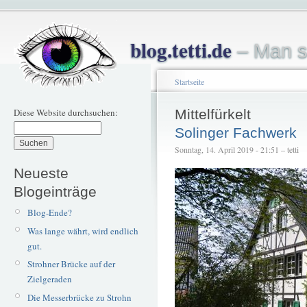
blog.tetti.de
– Man s
Startseite
Diese Website durchsuchen:
Mittelfürkelt
Solinger Fachwerk
Sonntag, 14. April 2019 - 21:51 – tetti
Neueste
Blogeinträge
Blog-Ende?
Was lange währt, wird endlich
gut.
Strohner Brücke auf der
Zielgeraden
Die Messerbrücke zu Strohn