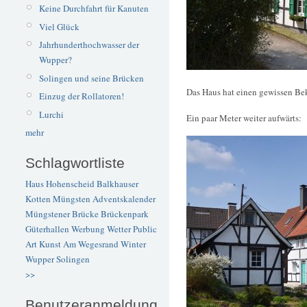
Keine Durchfahrt für Kanuten
Viel Glück
Jahrhunderthochwasser der
Wupper?
Solingen und seine Brücken
Das Haus hat einen gewissen Bek
Einzug der Rollatoren!
Lurchi
Ein paar Meter weiter aufwärts:
mehr
Schlagwortliste
Haus Hohenscheid
Balkhauser
Kotten
Müngsten
Adventskalender
Müngstener Brücke
Brückenpark
Güterhallen
Werbung
Wetter
Public
Art
Kunst
Am Wegesrand
Winter
Wupper
Solingen
>>
Benutzeranmeldung