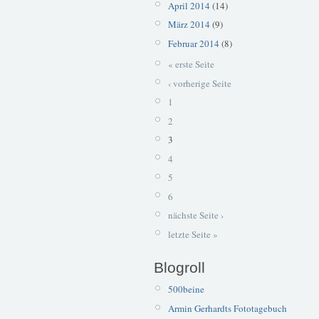
April 2014
(14)
März 2014
(9)
Februar 2014
(8)
« erste Seite
‹ vorherige Seite
1
2
3
4
5
6
nächste Seite ›
letzte Seite »
Blogroll
500beine
Armin Gerhardts Fototagebuch