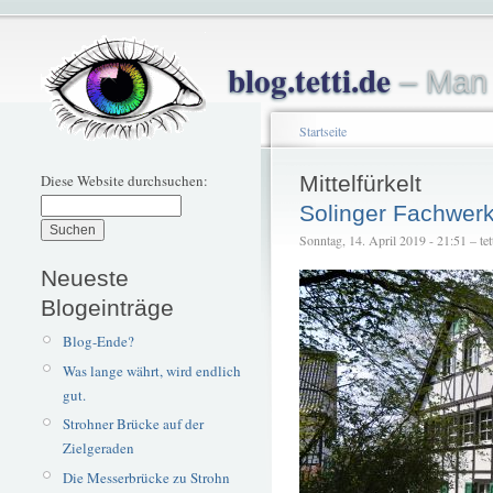
blog.tetti.de
– Man 
Startseite
Diese Website durchsuchen:
Mittelfürkelt
Solinger Fachwer
Sonntag, 14. April 2019 - 21:51 – tet
Neueste
Blogeinträge
Blog-Ende?
Was lange währt, wird endlich
gut.
Strohner Brücke auf der
Zielgeraden
Die Messerbrücke zu Strohn