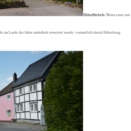
Mittelfürkelt:
Wenn einer mit 
e im Laufe der Jahre mehrfach erweitert wurde; vermutlich durch Erbteilung.