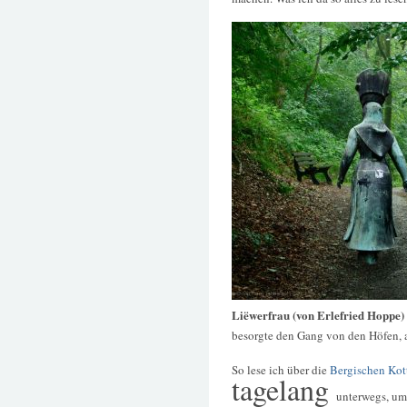
Liëwerfrau (von Erlefried Hoppe)
besorgte den Gang von den Höfen, a
So lese ich über die
Bergischen Kot
tagelang
unterwegs, um 