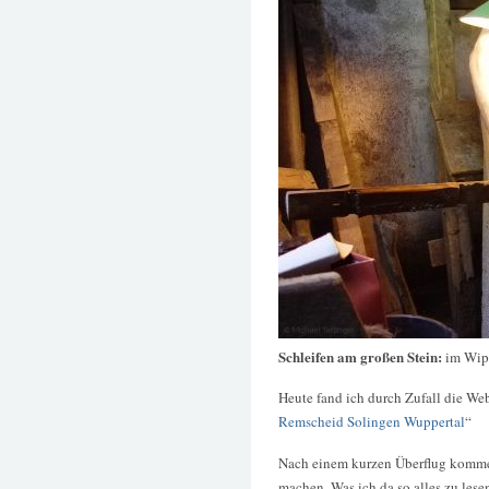
Schleifen am großen Stein:
im Wip
Heute fand ich durch Zufall die Web
Remscheid Solingen Wuppertal
“
Nach einem kurzen Überflug komme i
machen. Was ich da so alles zu les