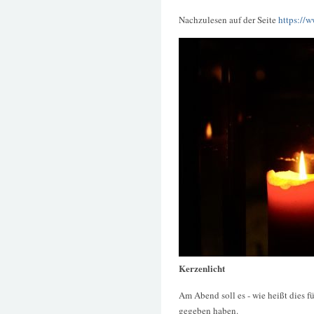
Nachzulesen auf der Seite
https://
Kerzenlicht
Am Abend soll es - wie heißt dies 
gegeben haben.