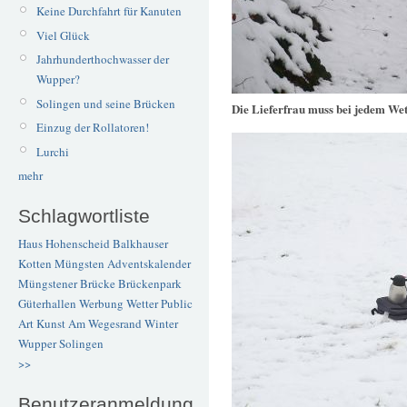
Keine Durchfahrt für Kanuten
Viel Glück
Jahrhunderthochwasser der
Wupper?
Solingen und seine Brücken
Die Lieferfrau muss bei jedem Wet
Einzug der Rollatoren!
Lurchi
mehr
Schlagwortliste
Haus Hohenscheid
Balkhauser
Kotten
Müngsten
Adventskalender
Müngstener Brücke
Brückenpark
Güterhallen
Werbung
Wetter
Public
Art
Kunst
Am Wegesrand
Winter
Wupper
Solingen
>>
Benutzeranmeldung