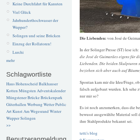
Keine Durchfahrt für Kanuten
Viel Glück
Jahrhunderthochwasser der
Wupper?
Solingen und seine Brücken
Die Liebenden:
von José de Guima
Einzug der Rollatoren!
In der Solinger Presse (ST) lese ich:
Lurchi
die José de Guimarães eigens für di
mehr
Liebenden. Die beiden Skulpturen 
beziehen sich aber auch auf Bäume,
Schlagwortliste
Spontan kam mir die Idee/Frage, ob
Haus Hohenscheid
Balkhauser
falsch aufgebaut wurden. Ich sehe 
Kotten
Müngsten
Adventskalender
nur mir so?
Müngstener Brücke
Brückenpark
Güterhallen
Werbung
Wetter
Public
Es ist noch anzumerken, dass die be
Art
Kunst
Am Wegesrand
Winter
bewusst ausgewählte Material soll d
Wupper
Solingen
ihre Stahlprodukte bekannt sei.
>>
tetti's blog
Benutzeranmeldung
9 Kommentare