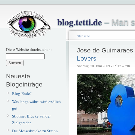
blog.tetti.de
– Man s
Startseite
Diese Website durchsuchen:
Jose de Guimaraes
Lovers
Sonntag, 28. Juni 2009 - 15:12 – tetti
Neueste
Blogeinträge
Blog-Ende?
Was lange währt, wird endlich
gut.
Strohner Brücke auf der
Zielgeraden
Die Messerbrücke zu Strohn