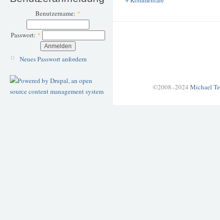
Benutzername:
*
Passwort:
*
Neues Passwort anfordern
©2008–2024
Michael Te