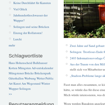
Keine Durchfahrt für Kanuten
Viel Glück
Jahrhunderthochwasser der
Wupper?
Solingen und seine Brücken
Einzug der Rollatoren!
Lurchi
mehr
Zwei Jahre auf Sand gebaut
Solingen: Trostloses Ende f
Schlagwortliste
2403 Informationsvorlage Öf
Haus Hohenscheid
Balkhauser
Aus der Traum von den Mil
Kotten
Müngsten
Adventskalender
stellt sich vor Mitarbeiter 
Müngstener Brücke
Brückenpark
„Stadion-Probleme lange a
Güterhallen
Werbung
Wetter
Public
Art
Kunst
Am Wegesrand
Winter
Fasst man alles zusammen, so k
Wupper
Solingen
hätte, so würde das für diese ei
>>
Mich würde interessieren, was d
Benutzeranmeldung
Wozu werden Bauakten angelegt, w