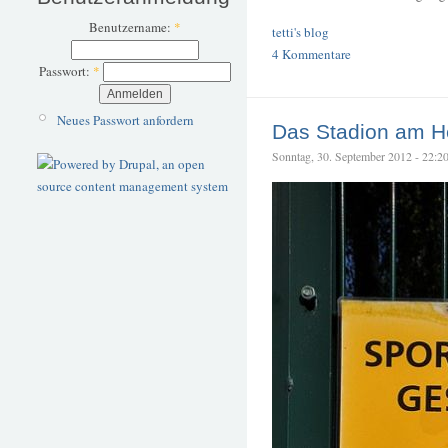
Benutzername:
*
tetti's blog
4 Kommentare
Passwort:
*
Neues Passwort anfordern
Das Stadion am 
Sonntag, 30. September 2012 - 22:20 