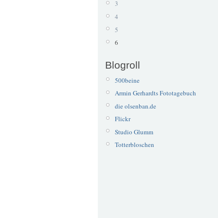
3
4
5
6
Blogroll
500beine
Armin Gerhardts Fototagebuch
die olsenban.de
Flickr
Studio Glumm
Totterbloschen