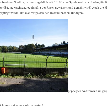
in einem Stadion, in dem angeblich seit 2010 keine Spiele mehr stattfinden, für 20
er Bäume wachsen, regelmäßig der Rasen gewässert und gemäht wird? Auch die H
 gepflegt würde. Hat man vergessen den Rasendienst zu kündigen?
gepflegter Naturrasen im ge
t Jahren auf seinen Abriss wartet?