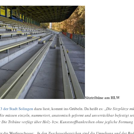
Sitztribüne am HLW
3 der Stadt Solingen
dazu liest, kommt ins Grübeln. Da heißt es: „
Die Sitzplätze m
ie müssen einzeln, nummeriert, anatomisch geformt und unverrückbar befestigt se
Die Tribüne verfügt über Holz- bzw. Kunststoffbankreihen ohne jegliche Formung 
er die Wurfgeschosse: „
In den Zuschauerbereichen sind die Umgebung und der Bode