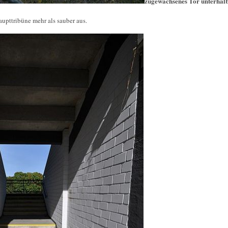
zugewachsenes Tor unterhalb
upttribüne mehr als sauber aus.