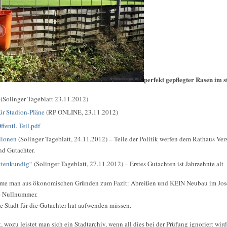
perfekt gepflegter Rasen im s
(Solinger Tageblatt 23.11.2012)
ür Stadion-Pläne
(RP ONLINE, 23.11.2012)
fentl. Teil.pdf
lionen
(Solinger Tageblatt, 24.11.2012) – Teile der Politik werfen dem Rathaus V
und Gutachter.
ktenkundig“
(Solinger Tageblatt, 27.11.2012) – Erstes Gutachten ist Jahrzehnte alt
äme man aus ökonomischen Gründen zum Fazit: Abreißen und KEIN Neubau im Jose
ne Nullnummer.
ie Stadt für die Gutachter hat aufwenden müssen.
ozu leistet man sich ein Stadtarchiv, wenn all dies bei der Prüfung ignoriert wir