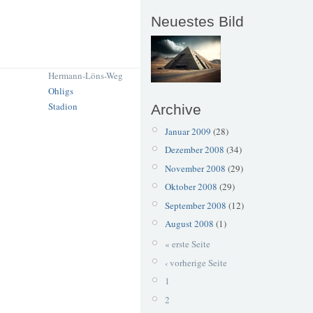
Neuestes Bild
Hermann-Löns-Weg
Ohligs
Stadion
Archive
Januar 2009
(28)
Dezember 2008
(34)
November 2008
(29)
Oktober 2008
(29)
September 2008
(12)
August 2008
(1)
« erste Seite
‹ vorherige Seite
1
2