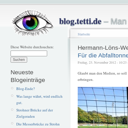
blog.tetti.de
– Man 
Startseite
Diese Website durchsuchen:
Hermann-Löns-W
Für die Abfalltonn
Freitag, 23. November 2012 - 10:23 –
Neueste
Glaubt man den Medien, so soll
Blogeinträge
erbringen.
Blog-Ende?
Was lange währt, wird endlich
gut.
Strohner Brücke auf der
Zielgeraden
Die Messerbrücke zu Strohn