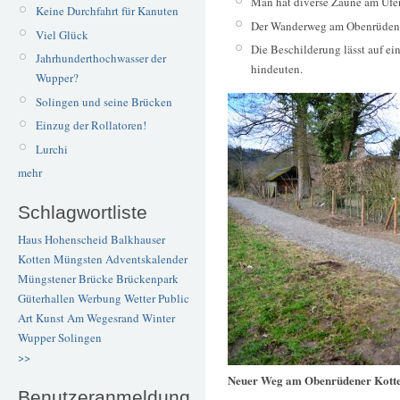
Man hat diverse Zäune am Ufer
Keine Durchfahrt für Kanuten
Der Wanderweg am Obenrüdener
Viel Glück
Die Beschilderung lässt auf e
Jahrhunderthochwasser der
hindeuten.
Wupper?
Solingen und seine Brücken
Einzug der Rollatoren!
Lurchi
mehr
Schlagwortliste
Haus Hohenscheid
Balkhauser
Kotten
Müngsten
Adventskalender
Müngstener Brücke
Brückenpark
Güterhallen
Werbung
Wetter
Public
Art
Kunst
Am Wegesrand
Winter
Wupper
Solingen
>>
Neuer Weg am Obenrüdener Kott
Benutzeranmeldung