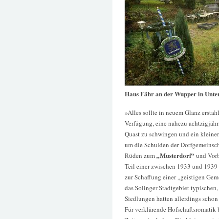
Haus Fähr an der Wupper in Unte
»Alles sollte in neuem Glanz erstah
Verfügung, eine nahezu achtzigjähri
Quast zu schwingen und ein kleiner
um die Schulden der Dorfgemeinscha
„Musterdorf“
Rüden zum
und Vorbi
Teil einer zwischen 1933 und 1939
zur Schaffung einer „geistigen Gem
das Solinger Stadtgebiet typischen
Siedlungen hatten allerdings schon
Für verklärende Hofschaftsromatik 