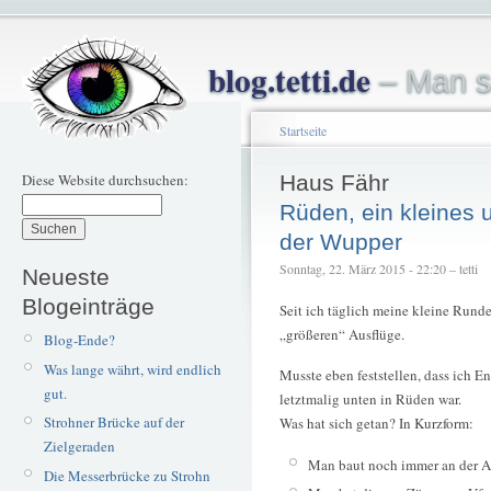
blog.tetti.de
– Man s
Startseite
Diese Website durchsuchen:
Haus Fähr
Rüden, ein kleines
der Wupper
Sonntag, 22. März 2015 - 22:20 – tetti
Neueste
Blogeinträge
Seit ich täglich meine kleine Runde
„größeren“ Ausflüge.
Blog-Ende?
Was lange währt, wird endlich
Musste eben feststellen, dass ich 
gut.
letztmalig unten in Rüden war.
Strohner Brücke auf der
Was hat sich getan? In Kurzform:
Zielgeraden
Man baut noch immer an der A
Die Messerbrücke zu Strohn