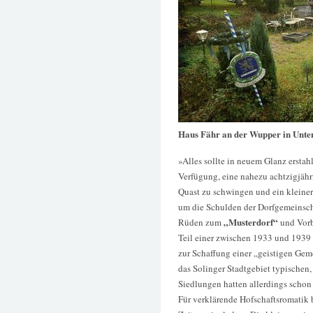
Haus Fähr an der Wupper in Unte
»Alles sollte in neuem Glanz erstah
Verfügung, eine nahezu achtzigjähri
Quast zu schwingen und ein kleiner
um die Schulden der Dorfgemeinscha
„Musterdorf“
Rüden zum
und Vorbi
Teil einer zwischen 1933 und 1939
zur Schaffung einer „geistigen Gem
das Solinger Stadtgebiet typischen
Siedlungen hatten allerdings schon
Für verklärende Hofschaftsromatik 