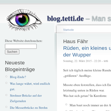
blog.tetti.de
– Man s
Startseite
Diese Website durchsuchen:
Haus Fähr
Rüden, ein kleines
der Wupper
Sonntag, 22. März 2015 - 22:20 – tetti
Neueste
Blogeinträge
Seit ich täglich meine kleine Runde
„größeren“ Ausflüge.
Blog-Ende?
Was lange währt, wird endlich
Musste eben feststellen, dass ich 
gut.
letztmalig unten in Rüden war.
Strohner Brücke auf der
Was hat sich getan? In Kurzform:
Zielgeraden
Man baut noch immer an der A
Die Messerbrücke zu Strohn