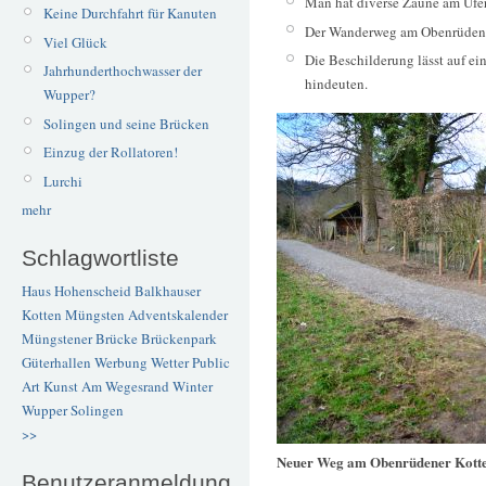
Man hat diverse Zäune am Ufer
Keine Durchfahrt für Kanuten
Der Wanderweg am Obenrüdener
Viel Glück
Die Beschilderung lässt auf e
Jahrhunderthochwasser der
hindeuten.
Wupper?
Solingen und seine Brücken
Einzug der Rollatoren!
Lurchi
mehr
Schlagwortliste
Haus Hohenscheid
Balkhauser
Kotten
Müngsten
Adventskalender
Müngstener Brücke
Brückenpark
Güterhallen
Werbung
Wetter
Public
Art
Kunst
Am Wegesrand
Winter
Wupper
Solingen
>>
Neuer Weg am Obenrüdener Kott
Benutzeranmeldung